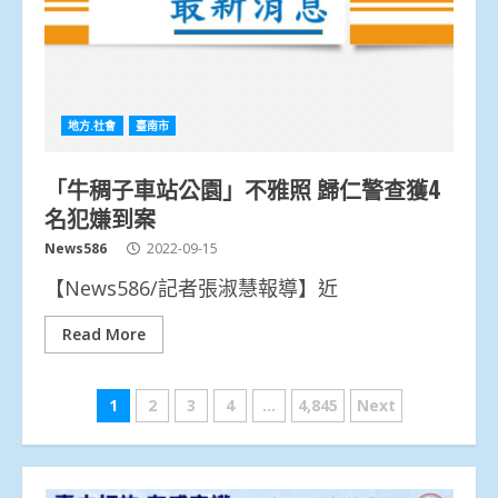
地方.社會
臺南市
「牛稠子車站公園」不雅照 歸仁警查獲4
名犯嫌到案
News586
2022-09-15
【News586/記者張淑慧報導】近
Read More
文
1
2
3
4
...
4,845
Next
章
分