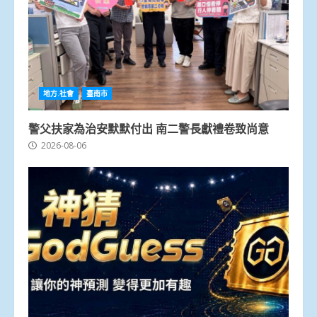
地方.社會
臺南市
警父扶家為治安默默付出 南二警長獻禮卷致尚意
2026-08-06