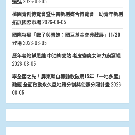
邁進
2026-08-05
桃園青創博覽會暨生醫新創媒合博覽會 助青年新創
拓展國際市場
2026-08-05
國際特展「蠍子與青蛙：國巨基金會典藏展」11/20
登場
2026-08-05
歷年老站鮮思維 中油柳營站 老皮變魔女魅力廁窩裡
2026-08-05
率全國之先！屏東縣自籌縣款破局15年「一地多屋」
難題 全面啟動永久屋地籍分割與使照分照計畫
2026-
08-05