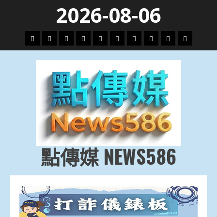
Skip
2026-08-06
to
content
頭
財
地
文
專
娛
政
國
運
生
條
經
方.
教.
題
樂
治
際
動
活
社
科
影
會
技
劇
點傳媒 NEWS586