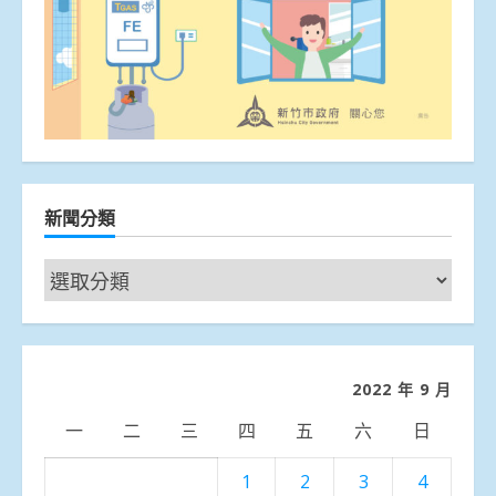
新聞分類
新
聞
分
類
2022 年 9 月
一
二
三
四
五
六
日
1
2
3
4