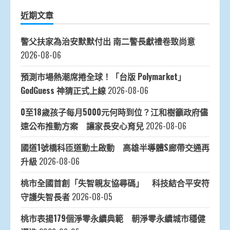
近期文章
警父扶家為治安默默付出 南二警長獻禮卷致尚意
2026-08-06
預測市場熱潮席捲全球！「台版 Polymarket」
GodGuess 神猜正式上線
2026-08-06
0至18歲孩子每月5000元何時到位？江和樹籲政府儘
速公布推動方案 讓家長安心育兒
2026-08-06
國道1號橋科匝道動土啟動 高雄半導體S廊帶交通再
升級
2026-08-06
桃市全國首創「失智親友協尋碼」 科技結合平安符
守護失智長者
2026-08-05
桃市表揚179個淨零永續典範 朝淨零永續城市穩健