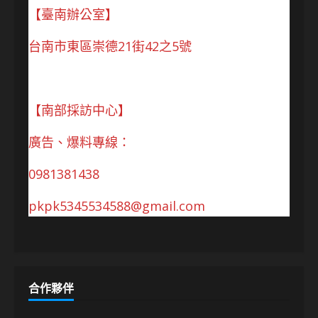
【臺南辦公室】
台南市東區崇德21街42之5號
【南部採訪中心】
廣告、爆料專線：
0981381438
pkpk5345534588@gmail.com
合作夥伴