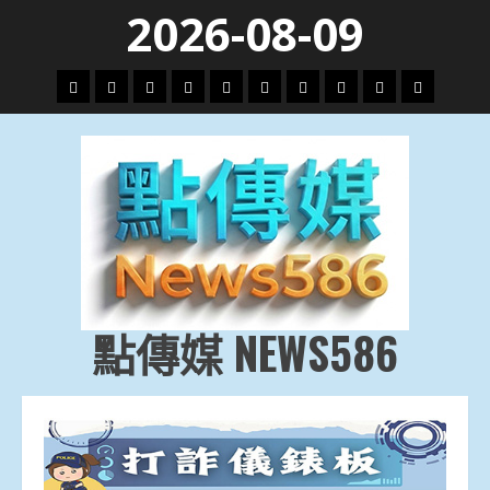
Skip
2026-08-09
to
content
頭
財
地
文
專
娛
政
國
運
生
條
經
方.
教.
題
樂
治
際
動
活
社
科
影
會
技
劇
點傳媒 NEWS586