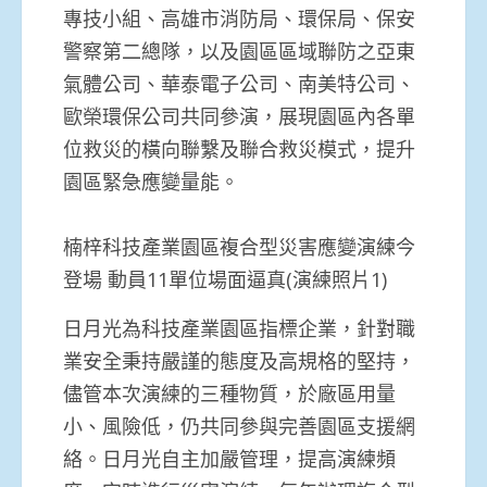
專技小組、高雄市消防局、環保局、保安
警察第二總隊，以及園區區域聯防之亞東
氣體公司、華泰電子公司、南美特公司、
歐榮環保公司共同參演，展現園區內各單
位救災的橫向聯繫及聯合救災模式，提升
園區緊急應變量能。
楠梓科技產業園區複合型災害應變演練今
登場 動員11單位場面逼真(演練照片1)
日月光為科技產業園區指標企業，針對職
業安全秉持嚴謹的態度及高規格的堅持，
儘管本次演練的三種物質，於廠區用量
小、風險低，仍共同參與完善園區支援網
絡。日月光自主加嚴管理，提高演練頻