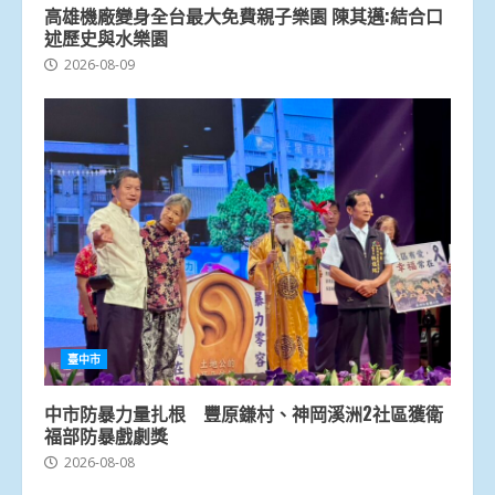
高雄機廠變身全台最大免費親子樂園 陳其邁:結合口
述歷史與水樂園
2026-08-09
臺中市
中市防暴力量扎根 豐原鎌村、神岡溪洲2社區獲衛
福部防暴戲劇獎
2026-08-08