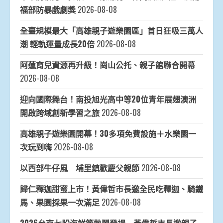
福部防暴戲劇獎
2026-08-08
全臺規模最大「高雄親子遊樂園區」首日狂吸三萬人
潮 輕軌運量成長20倍
2026-08-08
阿蓮育兒資源再升級！崗山公托、親子館聯合開幕
2026-08-08
迎向國際舞台！南投旭光高中等20位青年展翅澳洲
開啟跨域創新學習之旅
2026-08-08
高雄親子遊樂園開幕！30多項免費設施＋水樂園一
次玩到嗨
2026-08-08
以西部牛仔風 埔里鎮歡慶父親節
2026-08-08
歸仁釋迦甜蜜上市！黃偉哲市長邀全民吃釋迦、騎鐵
馬、果園採果一次滿足
2026-08-08