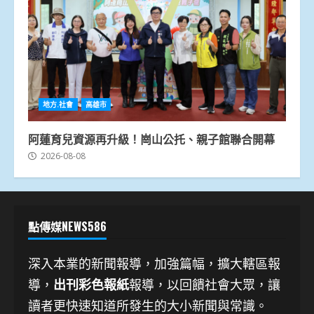
地方.社會
高雄市
阿蓮育兒資源再升級！崗山公托、親子館聯合開幕
2026-08-08
點傳媒NEWS586
深入本業的新聞報導，加強篇幅，擴大轄區報
導，
出刊彩色報紙
報導，以回饋社會大眾，讓
讀者更快速知道所發生的大小新聞與常識。