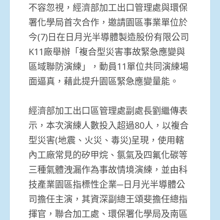
不容忽視，經濟部加工出口管理處與環保
署化學局首次合作，邀請園區事業單位於
今(7)日在日月光半導體製造股份有限公司
K11廠舉辦「複合型災害事故緊急應變與
區域聯防演練」，動員11單位共同演練場
面逼真，藉此提升園區緊急應變量能。
經濟部加工出口區管理處副處長劉繼傳表
示，本次演練人數投入超過80人，以複合
型災害(地震、火災、毒災)呈現，使用轄
內工廠常見的矽甲烷、氯氣及四氟化碳等
三種氣體洩漏作為事故情境演練，並由科
技產業園區指標性企業─日月光半導體公
司擔任主演，其資深副總王頌斐擔任總指
揮官，聯合加工處、環保署化學局及南區