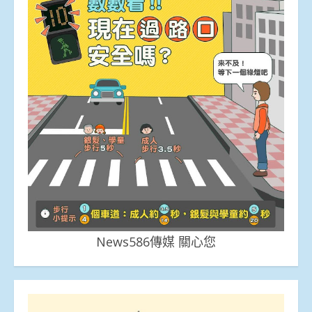
News586傳媒 關心您