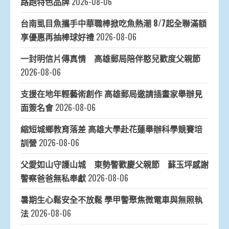
路跑特色品牌
2026-08-06
台南虱目魚攜手中華職棒掀吃魚熱潮 8/7起全聯滿額
享優惠再抽棒球好禮
2026-08-06
一封明信片傳真情 高雄郵局陪伴憨兒歡度父親節
2026-08-06
支援在地年輕藝術創作 高雄郵局邀請插畫家舉辦見
面簽名會
2026-08-06
縮短城鄉教育落差 高雄大學赴花蓮舉辦科學競賽培
訓營
2026-08-06
父愛如山守護山城 東勢警歡慶父親節 蘇玉坪感謝
警察爸爸無私奉獻
2026-08-06
暑期生心鬆安全不放鬆 學甲警聚焦微電車與無照執
法
2026-08-06