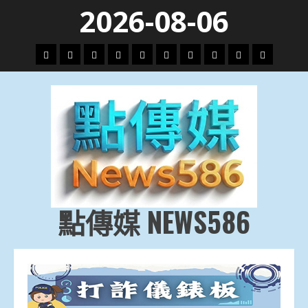
Skip
2026-08-06
to
content
頭
財
地
文
專
娛
政
國
運
生
條
經
方.
教.
題
樂
治
際
動
活
社
科
影
會
技
劇
點傳媒 NEWS586