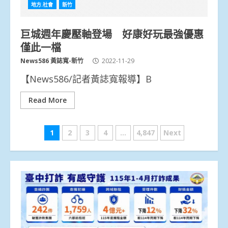
地方.社會
新竹
巨城週年慶壓軸登場 好康好玩最強優惠
僅此一檔
News586 黃誌寬-新竹
2022-11-29
【News586/記者黃誌寬報導】B
Read More
文
1
2
3
4
...
4,847
Next
章
分
頁