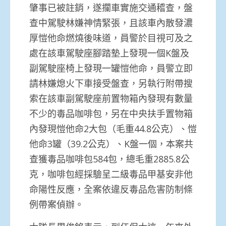
肇事已被註銷，遂攔車實施交通稽查，盤
查中駕駛林嫌神情緊張，且該車內散發濃
厚愷他命燃燒後味道，員警於目視可及之
處在該車駕駛座腳踏墊上發現一個K盤及
副駕駛座椅上發現一罐愷他命，員警立即
請林嫌熄火下車接受盤查，另執行附帶搜
索在該車副駕駛座前置物箱內發現有數量
不少的毒品咖啡包，另在中央扶手置物箱
內發現愷他命2大包（毛重44.8公克）、愷
他命3罐（39.2公克）、K盤一個，本案共
查獲毒品咖啡包584包，總毛重2885.8公
克，咖啡包經採驗呈二級毒品甲基安非他
命陽性反應，全案依違反毒品危害防制條
例帶案偵辦。