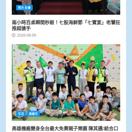
地方.社會
兩小時百桌瞬間秒殺！七股海鮮節「七寶宴」老饕狂
推超搶手
2026-08-09
生活
高雄市
高雄機廠變身全台最大免費親子樂園 陳其邁:結合口