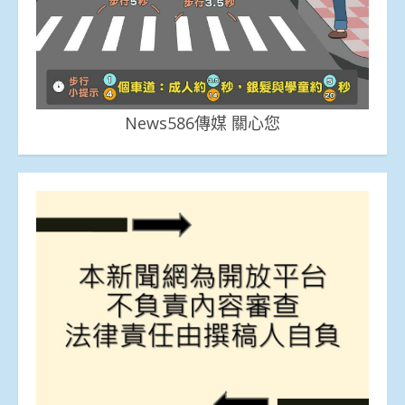
News586傳媒 關心您