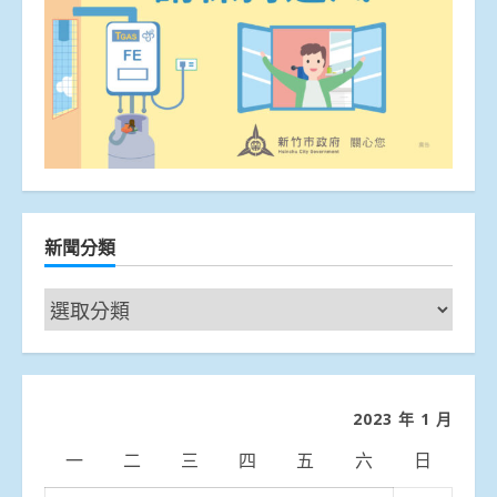
新聞分類
新
聞
分
類
2023 年 1 月
一
二
三
四
五
六
日