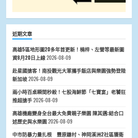
近期文章
高雄5區地形圖20多年首更新！楠梓、左營等最新圖
資8月20日上線
2026-08-09
赴星國搶客！南投觀光大軍攜手飯店與樂園強勢登陸
新加坡
2026-08-09
兩小時百桌瞬間秒殺！七股海鮮節「七寶宴」老饕狂
推超搶手
2026-08-09
高雄機廠變身全台最大免費親子樂園 陳其邁:結合口
述歷史與水樂園
2026-08-09
中市防暴力量扎根 豐原鎌村、神岡溪洲2社區獲衛