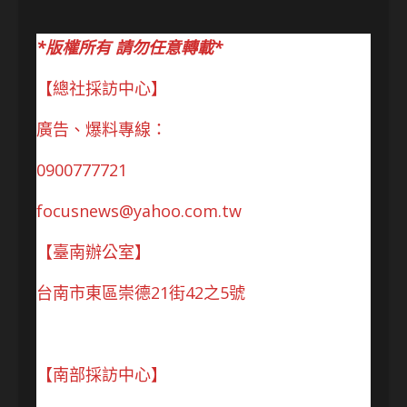
*版權所有 請勿任意轉載*
【總社採訪中心】
廣告、爆料專線：
0900777721
focusnews@yahoo.com.tw
【臺南辦公室】
台南市東區崇德21街42之5號
【南部採訪中心】