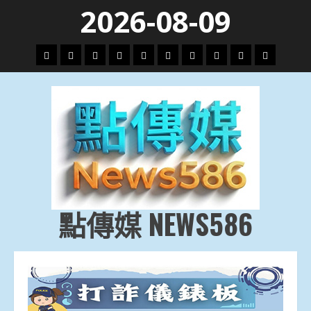
Skip
2026-08-09
to
content
頭
財
地
文
專
娛
政
國
運
生
條
經
方.
教.
題
樂
治
際
動
活
社
科
影
會
技
劇
點傳媒 NEWS586