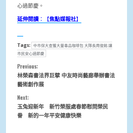
心過節慶。
延伸閱讀
：【
焦點媒報社
】
Tags:
中市保大查獲大量毒品咖啡包 大隊長周俊銘:讓
市民安心過節慶
Continue
Previous:
林榮森書法界巨擘 中友時尚藝廊舉辦書法
Reading
藝術創作展
Next:
玉兔迎新年 新竹榮服處春節慰問榮民
眷 新的一年平安健康快樂