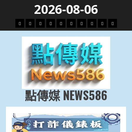
Skip
2026-08-06
to
content
頭
財
地
文
專
娛
政
國
運
生
條
經
方.
教.
題
樂
治
際
動
活
社
科
影
會
技
劇
點傳媒 NEWS586