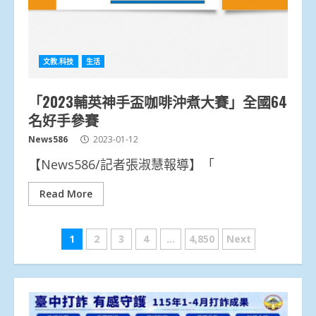
文教.科技
生活
「2023輔英神手盃咖啡沖煮大賽」全國64
名好手參賽
News586
2023-01-12
【News586/記者張淑慧報導】「
Read More
文
1
2
3
4
...
4,850
Next
章
分