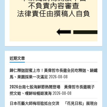
近期文章
歸仁釋迦甜蜜上市！黃偉哲市長邀全民吃釋迦、騎鐵
馬、果園採果一次滿足
2026-08-08
2026台南七股海鮮節熱鬧登場 黃偉哲市長邀親子
挖文蛤、嚐鮮味暢遊濱海
2026-08-08
日本花藝大師梅垣稔抵台交流 「花見日和」展現台