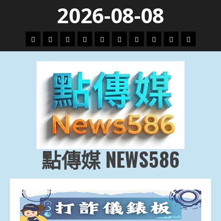
Skip
2026-08-08
to
content
頭
財
地
文
專
娛
政
國
運
生
條
經
方.
教.
題
樂
治
際
動
活
社
科
影
會
技
劇
點傳媒 NEWS586