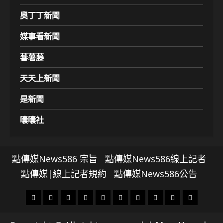
奧丁丁新聞
媒事看新聞
蕃薯藤
天天上新聞
是新聞
囔囔社
點傳媒News586 宗旨
點傳媒News586線上記者
點傳媒|線上記者規約
點傳媒News586公告
頭
財
地
文
專
娛
政
國
運
生
條
經
方.
教.
題
樂
治
際
動
活