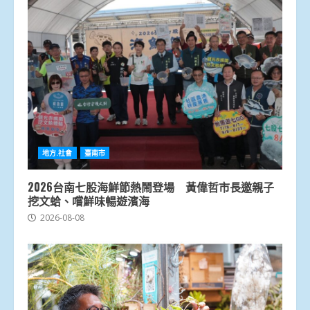
地方.社會
臺南市
2026台南七股海鮮節熱鬧登場 黃偉哲市長邀親子
挖文蛤、嚐鮮味暢遊濱海
2026-08-08