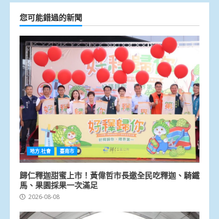
您可能錯過的新聞
地方.社會
臺南市
歸仁釋迦甜蜜上市！黃偉哲市長邀全民吃釋迦、騎鐵
馬、果園採果一次滿足
2026-08-08