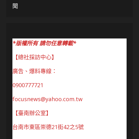
聞
*版權所有 請勿任意轉載*
【總社採訪中心】
廣告、爆料專線：
0900777721
focusnews@yahoo.com.tw
【臺南辦公室】
台南市東區崇德21街42之5號