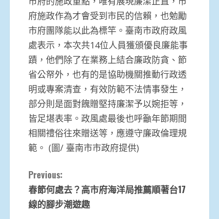
市府的施政重點，唯有展現廉潔正直，市
府施政作為才會受到市民的信賴，也勉勵
市府團隊能以此為標竿。臺南市政府政風
處表示，本次共14位人員獲頒優良廉能事
蹟，他們除了在業務上結合廉政防貪、節
省公帑外，也有的是協助機關推動行政透
明或專案清查，有效防範不法情事發生，
部分則是面對餽贈堅持廉潔予以婉拒等，
皆足堪表率。政風處最後也呼籲年節期間
相關禮俗往來贈送等，應遵守廉政倫理規
範。 (圖/ 臺南市市政府提供)
Continue
Previous:
春節何處去？高市府海洋局推薦順著台17
Reading
線的腳步潮遊趣