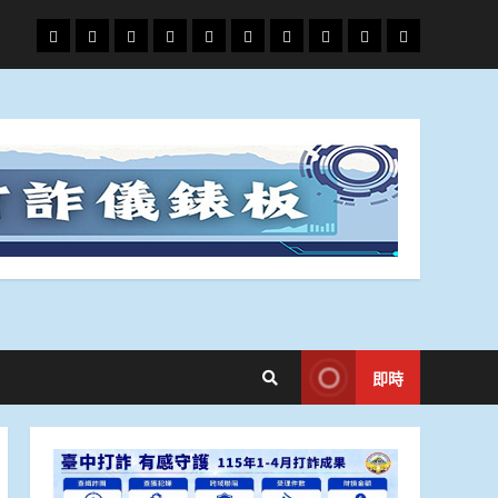
頭
財
地
文
專
娛
政
國
運
生
條
經
方.
教.
題
樂
治
際
動
活
社
科
影
會
技
劇
即時