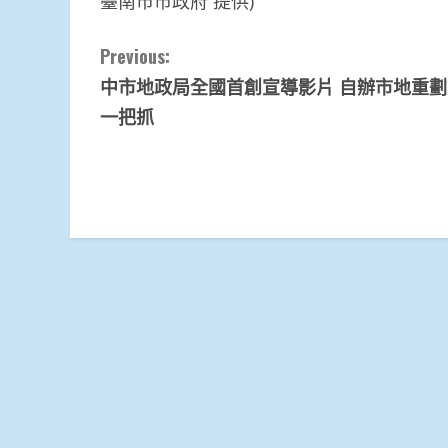
臺南市市政府 提供)
Continue
Previous:
中市地政局全國首創宣導影片 自辦市地重
Reading
一把抓