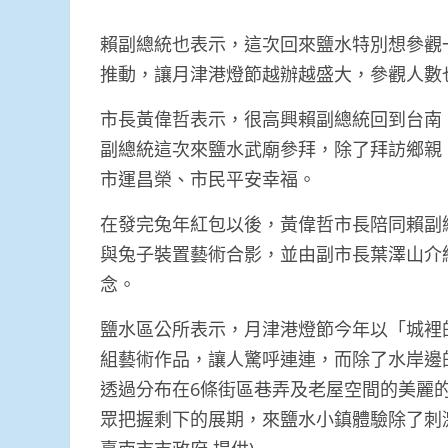
賴副總統也表示，這次回來鹽水特別想參觀
推動，讓月津港燈節越辦越盛大，參觀人數
市長黃偉哲表示，很高興賴副總統回到台南
副總統這次來鹽水武廟參拜，除了拜訪鄉親
市運昌榮、市民平安幸福。
在發完兔年紅包以後，黃偉哲市長陪同賴副
與兔子裝置藝術合影，並由副市長葉澤山介
念。
鹽水區公所表示，月津港燈節今年以「城裡的
組藝術作品，讓人驚呼連連，而除了水岸邊
透過分布在6條街區巷弄及老屋空間的美麗
眾把握剩下的展期，來鹽水小鎮體驗除了刺