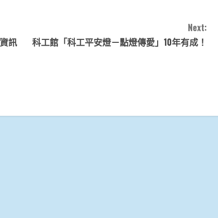
Next:
劃資訊
科工館「科工平安燈－點燈傳愛」10年有成！