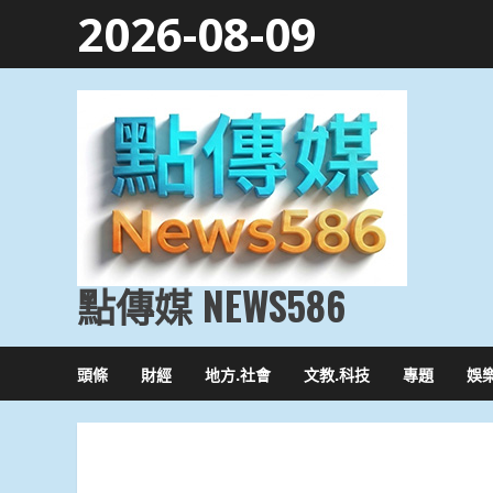
Skip
2026-08-09
to
content
點傳媒 NEWS586
頭條
財經
地方.社會
文教.科技
專題
娛