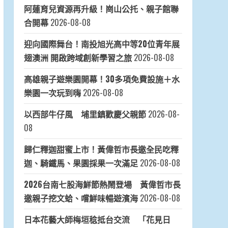
阿蓮育兒資源再升級！崗山公托、親子館聯
合開幕
2026-08-08
迎向國際舞台！南投旭光高中等20位青年展
翅澳洲 開啟跨域創新學習之旅
2026-08-08
高雄親子遊樂園開幕！30多項免費設施＋水
樂園一次玩到嗨
2026-08-08
以西部牛仔風 埔里鎮歡慶父親節
2026-08-
08
歸仁釋迦甜蜜上市！黃偉哲市長邀全民吃釋
迦、騎鐵馬、果園採果一次滿足
2026-08-08
2026台南七股海鮮節熱鬧登場 黃偉哲市長
邀親子挖文蛤、嚐鮮味暢遊濱海
2026-08-08
日本花藝大師梅垣稔抵台交流 「花見日