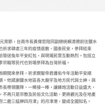
5日元宵節，台南市長黃偉哲陪同副總統賴清德前往鹽水
也祈求肆虐三年的疫情退散、國泰民安，參拜結束
前發送兔年平安紅包，與現場民眾互動熱烈。包括立
李宗翰等民代也到場參拜為台灣祈福。
炮期間來參拜，祈求關聖帝君護佑今年活動平安順
順。他感謝鹽水地區各大廟宇及地方民代與士紳，與
市長帶領團隊，一棒接一棒，讓蜂炮活動日益盛大，
，不再只是宗教及民俗文化活動，更將觀光及在地產
府二鹿三艋舺四月津」的月津港，變成全國知名。