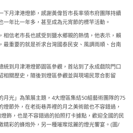
一下月津港燈節，感謝黃偉哲市長率領市府團隊持續
也一年比一年多，甚至成為元宵節的標竿活動。
，相信老市長也感受到鹽水鄉親的熱情，他表示，賴
，最重要的就是祈求台灣國泰民安、風調雨順、台南
總統到月津港燈節園區參觀，首站到了永成戲院門口
紹相關歷史，隨後到燈區參觀並與現場民眾合影留
月光」為策展主題，4大燈區集結50組藝術團隊的75
的燈節外，在老街巷弄裡的月之美術館也不容錯過，
的燈飾，也是不容錯過的拍照打卡據點，歡迎全國的民
激精彩的蜂炮外，另一種璀璨炫麗的燈光饗宴。(圖/