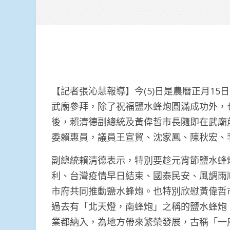
【記者張沁慧報導】今(5)日是農曆正月1
武廟參拜，除了祝福鹽水蜂炮圓滿成功外，
後，賴清德副總統及黃偉哲市長隨即在武廟
委賴惠員，議員王宣貿、沈家鳳、陳秋宏、
副總統賴清德表示，特別要趁元宵節鹽水蜂
利、台灣疫情早日結束、國泰民安、風調雨
市府共同推動鹽水蜂炮。也特別欣慰黃偉哲
過去有「北天燈，南蜂炮」之稱的鹽水蜂炮
業都納入，為地方帶來繁榮發展，古稱「一