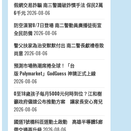
假網交易詐騙 南三警識破詐慣手法 保民2萬
6千元
2026-08-06
防空演習8/7日登場 南二警動員廣播徒街宣
全民防備
2026-08-06
警父扶家為治安默默付出 南二警長獻禮卷致
尚意
2026-08-06
預測市場熱潮席捲全球！「台
版 Polymarket」GodGuess 神猜正式上線
2026-08-06
0至18歲孩子每月5000元何時到位？江和樹
籲政府儘速公布推動方案 讓家長安心育兒
2026-08-06
國道1號橋科匝道動土啟動 高雄半導體S廊
帶交通再升級
2026-08-06