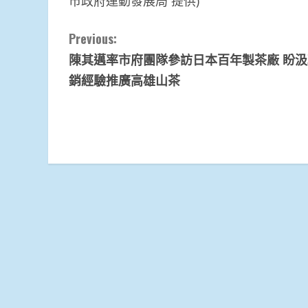
市政府運動發展局 提供)
Continue
Previous:
陳其邁率市府團隊參訪日本百年製茶廠 盼
Reading
銷經驗推廣高雄山茶