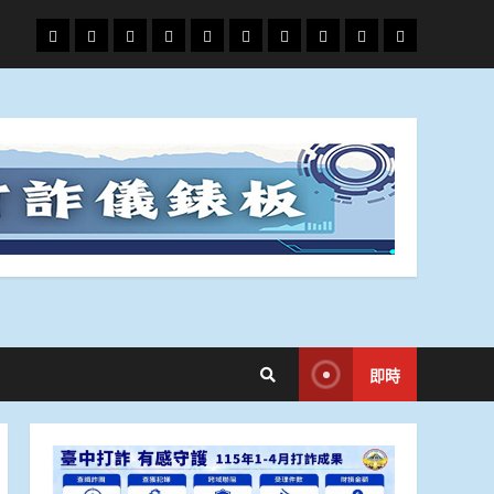
頭
財
地
文
專
娛
政
國
運
生
條
經
方.
教.
題
樂
治
際
動
活
社
科
影
會
技
劇
即時