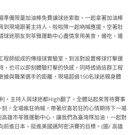
場準備限量加油棒免費讓球迷索取，一起拿著加油棒
具到現場跟著主持人、啦啦隊一起吶喊應援。空著肚
請球迷朋友到苓雅運動中心盡情享用美食，邊吃、邊
工程師組成的傳接球實驗室，到派對設置棒球打擊運
時，也可以即刻體驗打擊的快感，同時透過這群工程
數據與職業選手的距離，現場超過150名球迷親身體
大利，主持人與球迷都High翻了，全體站起來等待賽事
那一刻，全場瘋狂吶喊，帶著欣喜若狂的心情期待下一場
運到高雄市苓雅運動中心，讓我們為臺灣隊加油，一起對
前進日本、挺進美國邁阿密決賽的目標。(圖/ 高雄