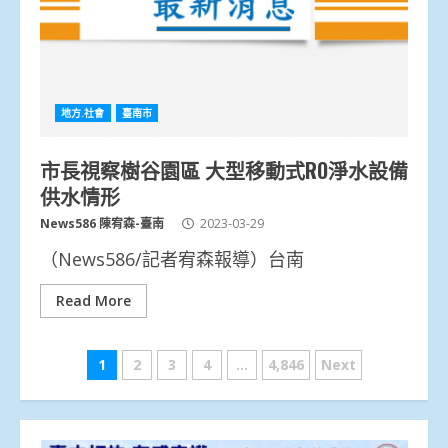
地方.社會
臺南市
市長視察樹谷園區 大型移動式RO淨水設備
供水情形
News586 陳宥森-臺南
2023-03-29
（News586/記者宥森報導）台南
Read More
文
1
2
3
4
...
4,846
Next
章
分