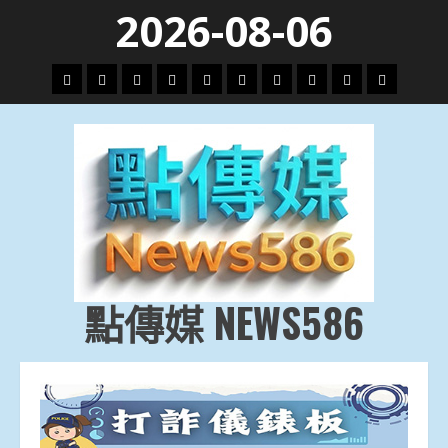
Skip
2026-08-06
to
content
頭
財
地
文
專
娛
政
國
運
生
條
經
方.
教.
題
樂
治
際
動
活
社
科
影
會
技
劇
點傳媒 NEWS586