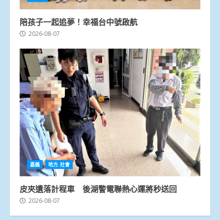
陪孩子一起追夢！幸福台中號啟航
2026-08-07
嘉義
地方.社會
皮夾遺落計程車 後湖警電聯熱心運將秒送回
2026-08-07