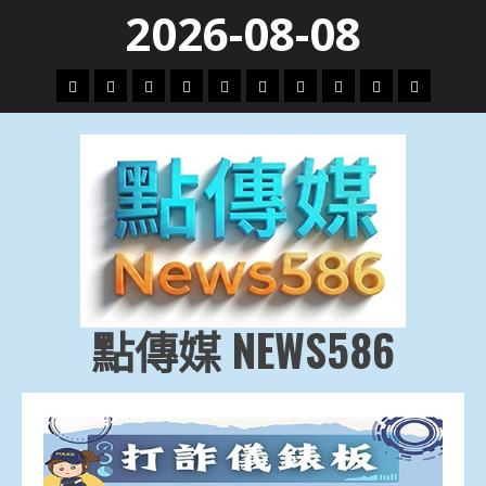
Skip
2026-08-08
to
content
頭
財
地
文
專
娛
政
國
運
生
條
經
方.
教.
題
樂
治
際
動
活
社
科
影
會
技
劇
點傳媒 NEWS586