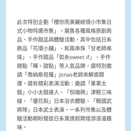
此次特別企劃「櫻你而美麗統領小市集日
式小物特選市集」，展售各種風格原創商
品、手作甜品與體驗活動，其中包括日系
飾品「花環小舖」、和風串珠「甘老師串
珠」、手作甜品「如糸sweet if」、手作
糕點「暉。甜點」等人氣品牌，還特別邀
請「喬納斯塔羅」Jonas老師來解惑開
運，還有精彩表演活動：邀請「果果太
鼓」小小太鼓達人、「倪端興」津輕三味
線、「優花梨」日本浴衣體驗、「戰國武
將隊」日本武士表演，一系列市集以及體
驗活動期盼營造日系風情假期增添浪漫趣
味。