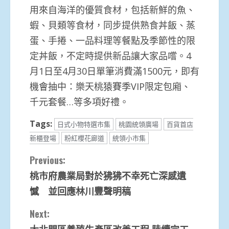
用來自海洋的優質食材，包括新鮮的魚、
蝦、貝類等食材，同步提供熟食丼飯、蒸
蛋、手捲、一品料理等餐點及季節性的限
定丼飯，不定時提供新品讓大家品嚐。4
月1日至4月30日單筆消費滿1500元，即有
機會抽中：樂天桃猿賽季VIP限定包廂、
千元套餐…等多項好禮。
Tags:
日式小物特選市集
桃園統領廣場
百貨首店
新櫃登場
粉紅櫻花廊道
統領小市集
Continue
Previous:
桃市府農業局對於狒狒不幸死亡深感遺
Reading
憾 並回應林川豐聲明稿
Next:
大北門區養殖生產區改善工程 陸續完工