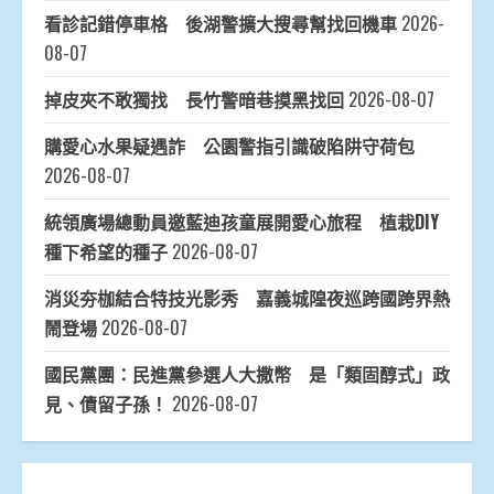
看診記錯停車格 後湖警擴大搜尋幫找回機車
2026-
08-07
掉皮夾不敢獨找 長竹警暗巷摸黑找回
2026-08-07
購愛心水果疑遇詐 公園警指引識破陷阱守荷包
2026-08-07
統領廣場總動員邀藍迪孩童展開愛心旅程 植栽DIY
種下希望的種子
2026-08-07
消災夯枷結合特技光影秀 嘉義城隍夜巡跨國跨界熱
鬧登場
2026-08-07
國民黨團：民進黨參選人大撒幣 是「類固醇式」政
見、債留子孫！
2026-08-07