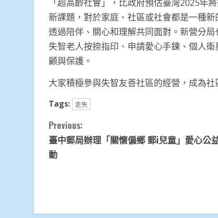
「超高齡社會」，比政府預估臺灣2025年
新課題，對於家庭、社區或社會都是一種新
透過陪伴、關心和理解共同面對。新營分局
失智老人按捺指印、申請愛心手鍊、個人衛
顧與保護。
大家積極參與失智友善社區的經營，成為社
Tags:
走失
Continue
Previous:
臺中郵局辦理「關懷偏鄉 郵i兒童」愛心公
Reading
動