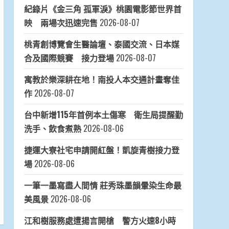
紀錄片《金三角 孤軍淚》桃園電影節世界首
映 兩場次迅速完售
2026-08-07
桃青創博覽會生醫論壇、泰國交流、日本媒
合及國際競賽 接力登場
2026-08-07
寓教於樂深耕在地！南投人本交通計畫奪佳
作
2026-08-07
台中新增115年首例本土傷寒 衛生局提醒勤
洗手、飲食煮熟
2026-08-06
捷運大寮社宅申請開紅盤！凱旋青樹接力登
場
2026-08-06
一筆一墨寫盡人間情 莊秀珠墨韻暈染生命最
美風景
2026-08-06
江和樹服務處遭揚言開槍 警方火速8小時