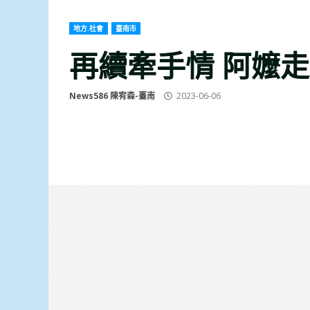
地方.社會
臺南市
再續牽手情 阿嬤走
News586 陳宥森-臺南
2023-06-06