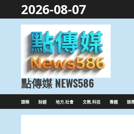
Skip
2026-08-07
to
content
點傳媒 NEWS586
頭條
財經
地方.社會
文教.科技
專題
娛