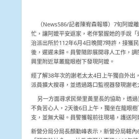
（News586/記者陳宥森報導）7旬阿
忙，讓阿嬤平安返家，老伴緊握她的手說「
治派出所於112年6月4日晚間7時許，接
後，遲遲未歸。員警隨即展開尋人工作，調
興里附近草叢龍眼樹下發現阿嬤。
經了解38年次的謝老太太4日上午獨自外
派員擴大搜尋，並透過路口監視器發現謝老
另一方面尋求民榮里黃里長的協助，透過
不負苦心人，2天後6日上午，獨坐在龍眼
支，並無大礙。員警獲報前往現場，護送阿
新營分局分局長顏勤峰表示，新營分局轄內6