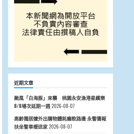
近期文章
颱風「白海豚」來襲 桃園永安漁港星繽樂
8/8場次延期一週
2026-08-07
高齡獨居嬤外出購物體耗癱軟路邊 永警獲報
扶坐警車暖送家
2026-08-07