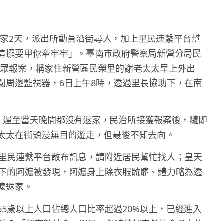
嬤離家2天，派出所動員沿街尋人，加上里民連繫平台幫
這擺要甲你牽牢牢」。臺南市政府警察局新營分局民
獲民眾報案，稱家住新營區民榮里的謝老太太早上外出
閱周邊監視器，6日上午8時，透過里長協助下，在南
出，遲至當天晚間都沒有返家，民治所接獲報案後，隨即
太太在街頭漫無目的遊走，但最後不知去向。
里民連繫平台散布訊息，請附近居民幫忙找人；皇天
樹下的阿嬤被發現，阿嬤身上除衣服骯髒、體力略為透
嬤返家。
5歲以上人口佔總人口比率超過20%以上，已經進入