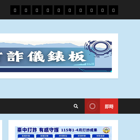
頭
財
地
文
專
娛
政
國
運
生
條
經
方.
教.
題
樂
治
際
動
活
社
科
影
會
技
劇
即時