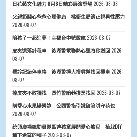
日花藝文化魅力 8月8日精彩展演登場
2026-08-08
父親節關心爸爸心理健康 桃衛生局籲正視男性壓力
2026-08-07
陪孩子一起追夢！幸福台中號啟航
2026-08-07
皮夾遺落計程車 後湖警電聯熱心運將秒送回
2026-
08-07
看診記錯停車格 後湖警擴大搜尋幫找回機車
2026-
08-07
掉皮夾不敢獨找 長竹警暗巷摸黑找回
2026-08-07
購愛心水果疑遇詐 公園警指引識破陷阱守荷包
2026-08-07
統領廣場總動員邀藍迪孩童展開愛心旅程 植栽DIY
種下希望的種子
2026-08-07