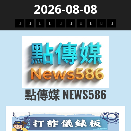
Skip
2026-08-08
to
content
頭
財
地
文
專
娛
政
國
運
生
條
經
方.
教.
題
樂
治
際
動
活
社
科
影
會
技
劇
點傳媒 NEWS586