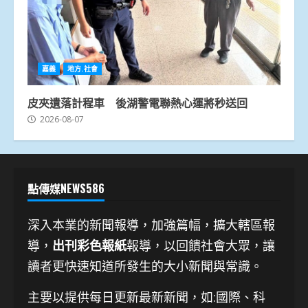
嘉義
地方.社會
皮夾遺落計程車 後湖警電聯熱心運將秒送回
2026-08-07
點傳媒NEWS586
深入本業的新聞報導，加強篇幅，擴大轄區報
導，
出刊彩色報紙
報導，以回饋社會大眾，讓
讀者更快速知道所發生的大小新聞與常識。
主要以提供每日更新最新新聞
，如:國際、科