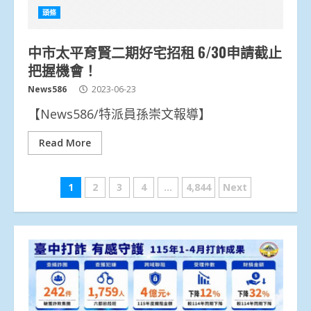
頭條
中市太平育賢二期好宅招租 6/30申請截止
把握機會！
News586
2023-06-23
【News586/特派員孫崇文報導】
Read More
文
1
2
3
4
...
4,844
Next
章
分
頁