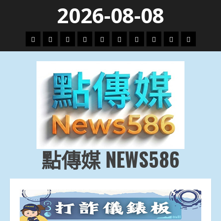
Skip
2026-08-08
to
content
頭
財
地
文
專
娛
政
國
運
生
條
經
方.
教.
題
樂
治
際
動
活
社
科
影
會
技
劇
點傳媒 NEWS586