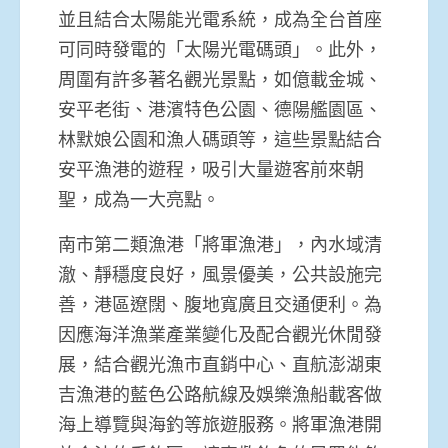
並且結合太陽能光電系統，成為全台首座
可同時發電的「太陽光電碼頭」。此外，
周圍有許多著名觀光景點，如億載金城、
安平老街、港濱特色公園、德陽艦園區、
林默娘公園和漁人碼頭等，這些景點結合
安平漁港的遊程，吸引大量遊客前來朝
聖，成為一大亮點。
南市第二類漁港「將軍漁港」，內水域清
澈、靜穩度良好，風景優美，公共設施完
善，港區遼闊、腹地寬廣且交通便利。為
因應海洋漁業產業變化及配合觀光休閒發
展，結合觀光漁市直銷中心、直航澎湖東
吉漁港的藍色公路航線及娛樂漁船載客做
海上導覽與海釣等旅遊服務。將軍漁港開