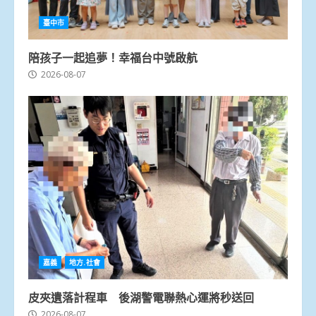
臺中市
陪孩子一起追夢！幸福台中號啟航
2026-08-07
嘉義
地方.社會
皮夾遺落計程車 後湖警電聯熱心運將秒送回
2026-08-07