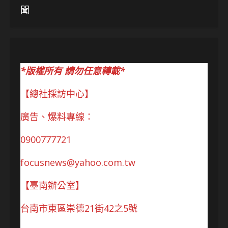
聞
*版權所有 請勿任意轉載*
【總社採訪中心】
廣告、爆料專線：
0900777721
focusnews@yahoo.com.tw
【臺南辦公室】
台南市東區崇德21街42之5號