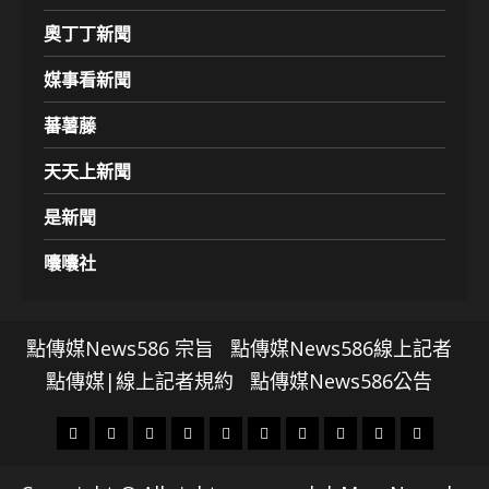
奧丁丁新聞
媒事看新聞
蕃薯藤
天天上新聞
是新聞
囔囔社
點傳媒News586 宗旨
點傳媒News586線上記者
點傳媒|線上記者規約
點傳媒News586公告
頭
財
地
文
專
娛
政
國
運
生
條
經
方.
教.
題
樂
治
際
動
活