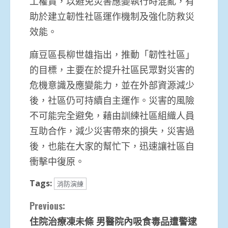
工權責，以避免災害應變執行時混亂，有
助於建立韌性社區運作機制及強化防救災
效能。
麻豆區長柳世雄指出，推動「韌性社區」
的目標，主要在於提升社區民眾對災害的
危機意識及應變能力，並在外部資源減少
後，社區仍可持續自主運作。災害的風險
不可能完全避免，藉由訓練社區組織人員
互助合作，減少災害帶來的損失，災害過
後，也能在大家的幫忙下，迅速讓社區自
衝擊中復原。
Tags:
消防演練
Continue
Previous:
住院治療凍未條 男醫院內吸食毒品遭警逮
Reading