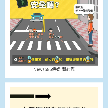
News586傳媒 關心您