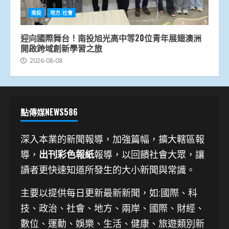
南投
地方.社會
迎向國際舞台！南投旭光高中等20位青年展翅澳洲
開啟跨域創新學習之旅
2026-08-08
點傳媒NEWS586
深入本業的新聞報導，加強篇幅，擴大轄區報
導，
出刊彩色報紙
報導，以回饋社會大眾，讓
讀者更快速知道所發生的大小新聞與常識。
主要以提供每日更新最新新聞
，如:國際、科
技、
政治、社會、地方、兩岸、國際、財經、
數位、運動、娛樂、生活、健康、旅遊類別新