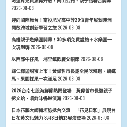
阿蓮育兒資源再升級！崗山公托、親子館聯合開幕
2026-08-08
迎向國際舞台！南投旭光高中等20位青年展翅澳洲
開啟跨域創新學習之旅
2026-08-08
高雄親子遊樂園開幕！30多項免費設施＋水樂園一
次玩到嗨
2026-08-08
以西部牛仔風 埔里鎮歡慶父親節
2026-08-08
歸仁釋迦甜蜜上市！黃偉哲市長邀全民吃釋迦、騎鐵
馬、果園採果一次滿足
2026-08-08
2026台南七股海鮮節熱鬧登場 黃偉哲市長邀親子
挖文蛤、嚐鮮味暢遊濱海
2026-08-08
日本花藝大師梅垣稔抵台交流 「花見日和」展現台
日花藝文化魅力 8月8日精彩展演登場
2026-08-08