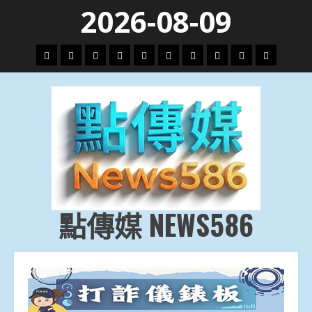
Skip
2026-08-09
to
content
頭
財
地
文
專
娛
政
國
運
生
條
經
方.
教.
題
樂
治
際
動
活
社
科
影
會
技
劇
點傳媒 NEWS586