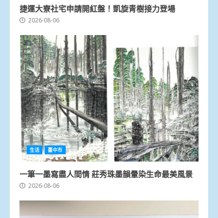
捷運大寮社宅申請開紅盤！凱旋青樹接力登場
2026-08-06
生活
臺中市
一筆一墨寫盡人間情 莊秀珠墨韻暈染生命最美風景
2026-08-06