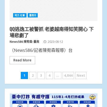
地方.社會
臺南市
QQ逃逸工被警抓 老婆越南得知笑開心 下
場悲劇了
News586 陳宥森-臺南
2023-08-12
（News586/記者陳宥森報導）台
Read More
文
1
2
3
4
...
4,844
Next
章
分
頁