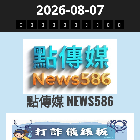
Skip
2026-08-07
to
content
頭
財
地
文
專
娛
政
國
運
生
條
經
方.
教.
題
樂
治
際
動
活
社
科
影
會
技
劇
點傳媒 NEWS586