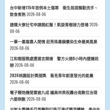
台中新增115年首例本土傷寒 衛生局提醒勤洗手、
飲食煮熟
2026-08-06
捷運大寮社宅申請開紅盤！凱旋青樹接力登場
2026-
08-06
一筆一墨寫盡人間情 莊秀珠墨韻暈染生命最美風景
2026-08-06
江和樹服務處遭揚言開槍 警方火速8小時內逮嫌送
辦
2026-08-06
2026桃園設計獎頒獎 看見青年創意發光的能量
2026-08-06
電子鞭炮機閒置逾九成 議員林燕祝轟台南數位治理
六都倒數
2026-08-06
元智大學攜手亞東醫院打造沉浸式職涯體驗 高中生