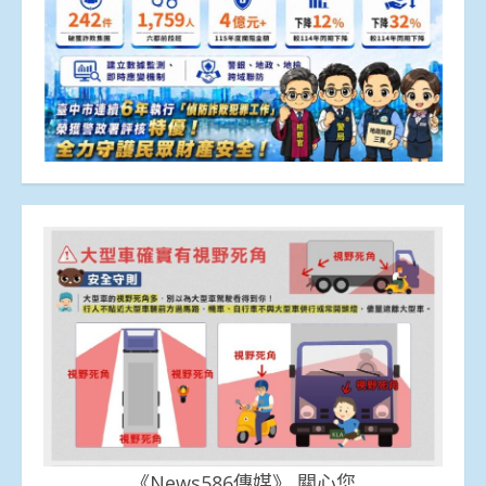
《News586傳媒》 關心您