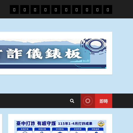
頭
財
地
文
專
娛
政
國
運
生
條
經
方.
教.
題
樂
治
際
動
活
社
科
影
會
技
劇
即時