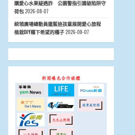
購愛心水果疑遇詐 公園警指引識破陷阱守
荷包
2026-08-07
統領廣場總動員邀藍迪孩童展開愛心旅程
植栽DIY種下希望的種子
2026-08-07