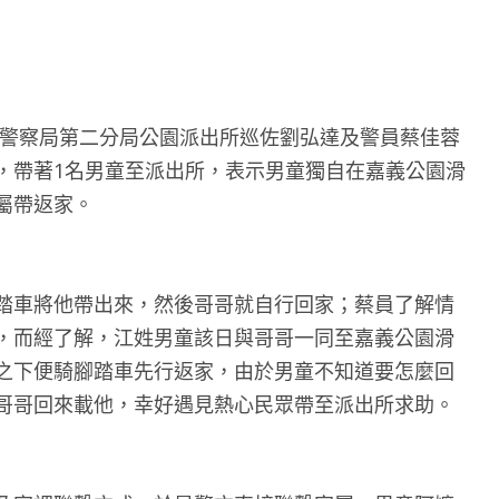
政府警察局第二分局公園派出所巡佐劉弘達及警員蔡佳蓉
，帶著1名男童至派出所，表示男童獨自在嘉義公園滑
屬帶返家。
踏車將他帶出來，然後哥哥就自行回家；蔡員了解情
，而經了解，江姓男童該日與哥哥一同至嘉義公園滑
之下便騎腳踏車先行返家，由於男童不知道要怎麼回
哥哥回來載他，幸好遇見熱心民眾帶至派出所求助。