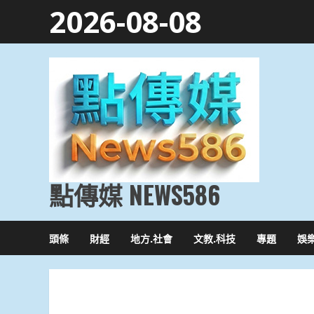
Skip
2026-08-08
to
content
點傳媒 NEWS586
頭條
財經
地方.社會
文教.科技
專題
娛