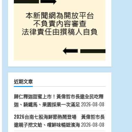
近期文章
歸仁釋迦甜蜜上市！黃偉哲市長邀全民吃釋
迦、騎鐵馬、果園採果一次滿足
2026-08-08
2026台南七股海鮮節熱鬧登場 黃偉哲市長
邀親子挖文蛤、嚐鮮味暢遊濱海
2026-08-08