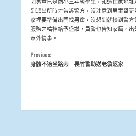
因男童已是國小三年級學生，知道住家地址
到派出所時才告訴警方，沒注意到男童哥哥
家裡要準備出門找男童，沒想到就接到警方
服務之精神給予盛讚，員警也告知家屬，出
意外情事。
Continue
Previous:
身體不適坐路旁 長竹警助送老翁返家
Reading