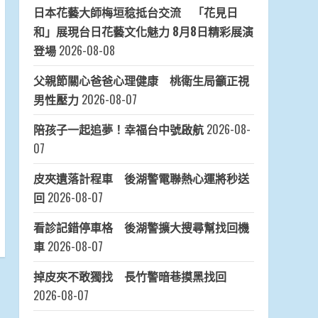
日本花藝大師梅垣稔抵台交流 「花見日
和」展現台日花藝文化魅力 8月8日精彩展演
登場
2026-08-08
父親節關心爸爸心理健康 桃衛生局籲正視
男性壓力
2026-08-07
陪孩子一起追夢！幸福台中號啟航
2026-08-
07
皮夾遺落計程車 後湖警電聯熱心運將秒送
回
2026-08-07
看診記錯停車格 後湖警擴大搜尋幫找回機
車
2026-08-07
掉皮夾不敢獨找 長竹警暗巷摸黑找回
2026-08-07