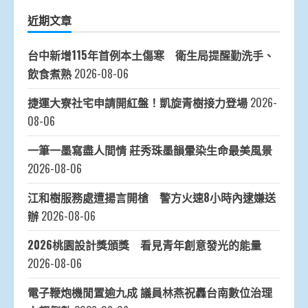
近期文章
台中新增115年首例本土傷寒 衛生局提醒勤洗手、
飲食煮熟
2026-08-06
捷運大寮社宅申請開紅盤！凱旋青樹接力登場
2026-
08-06
一筆一墨寫盡人間情 莊秀珠墨韻暈染生命最美風景
2026-08-06
江和樹服務處遭揚言開槍 警方火速8小時內逮嫌送
辦
2026-08-06
2026桃園設計獎頒獎 看見青年創意發光的能量
2026-08-06
電子鞭炮機閒置逾九成 議員林燕祝轟台南數位治理