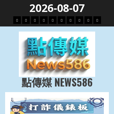
Skip
2026-08-07
to
content
頭
財
地
文
專
娛
政
國
運
生
條
經
方.
教.
題
樂
治
際
動
活
社
科
影
會
技
劇
點傳媒 NEWS586