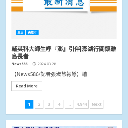
生活
高雄市
輔英科大師生呼『澎』引伴|澎湖行關懷離
島長者
News586
2024-03-28
【News586/記者張淑慧報導】輔
Read More
文
1
2
3
4
...
4,844
Next
章
分