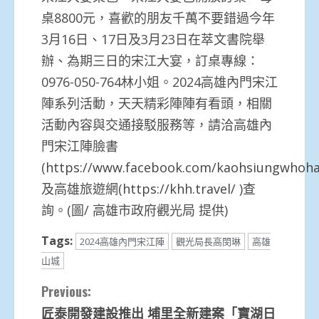
桌8800元，喜歡的朋友千萬不要錯過今年
3月16日、17日及3月23日在萃文書院舉
辦、為期三日的宋江大宴，訂桌專線：
0976-050-764林小姐。2024高雄內門宋江
陣系列活動，天天精彩陣陣有看頭，相關
活動內容與交通接駁服務等，請洽高雄內
門宋江陣臉書
(
https://www.facebook.com/kaohsiungwhoh
及高雄旅遊網(
https://khh.travel/
)查
詢。(圖/ 高雄市政府觀光局 提供)
Tags:
2024高雄內門宋江陣
觀光局長高閔琳
高雄
山城
Continue
Previous:
匠泰開發建設推出 埔里全新建案「寶湖日