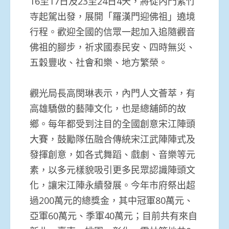
16至17日及23至24日4天，將從內門紫竹
寺起駕出發，展開「羅漢門迎佛祖」遶境
行程。歡迎全國的信眾一起加入追隨觀音
佛祖的腳步，祈求國泰民安、四時無災、
五穀豐收、社會和樂、地方繁榮。
觀光局長高閔琳表示，內門人文薈萃，有
高雄驕傲的藝陣文化，也是總舖師的故
鄉。每年都受到注目的全國創意宋江陣頭
大賽，鼓勵隊伍融合傳統宋江武陣陣式及
發揮創意，如各式舞蹈、戲劇、音樂等元
素，以多元樣貌吸引更多民眾認識陣頭文
化，讓宋江陣永續發展。今年市府祭出超
過200萬元的總獎金，其中冠軍80萬元、
亞軍60萬元、季軍40萬元；目前共有來自