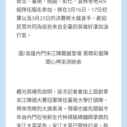
新北、臺南、桃園、彰化、雲林等地共9
組隊伍報名參加，將在3月16日、17日初
賽以及3月23日的決賽將大展身手，歡迎
民眾共同為這些來自全臺的英雄好漢加油
打氣。
圖/高雄內門宋江陣震撼登場 賞精彩藝陣
開心呷澎湃辦桌
觀光局補充說明，這次記者會由上屆創意
宋江陣頭大賽冠軍隊伍臺南大學打頭陣，
帶來亮眼的大旗表演。現場也搶先開箱今
年由內門在地新生代林祺銘總舖師掌鼎的
宋江大宴菜色。宋江大宴已開放訂桌，每