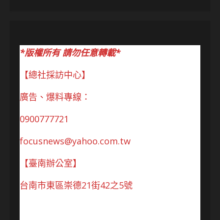
*版權所有 請勿任意轉載*
【總社採訪中心】
廣告、爆料專線：
0900777721
focusnews@yahoo.com.tw
【臺南辦公室】
台南市東區崇德21街42之5號