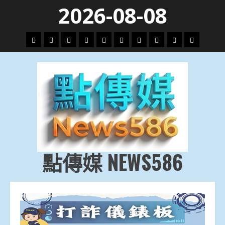
Skip
2026-08-08
to
content
頭
財
地
文
專
娛
政
國
運
生
條
經
方.
教.
題
樂
治
際
動
活
社
科
影
會
技
劇
點傳媒 NEWS586