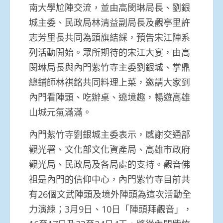
南大學尬陣交流，並由高閔琳局長、劉銀
城主委、民政局林清益副局長及觀亭里許
志芳里長共同為頭旗結綵，預告宋江陣系
列活動開始。眾所期待的宋江大宴，由高
閔琳局長與內門紫竹寺主委劉銀城、掌鼎
總鋪師林祺銘共同料理上菜，邀請大家到
內門看陣頭、吃辦桌、遶境趣，暢遊高雄
山城元氣滿滿。
內門紫竹寺劉銀城主委表示，感謝交通部
觀光署、文化部文化資產局、高雄市政府
觀光局、民政局及各局處的支持。觀音佛
祖是內門的信仰中心，內門紫竹寺目前共
有26個文武陣頭及境外陣頭為這次活動全
力演練；3月9日、10日「陣頭拜觀音」，