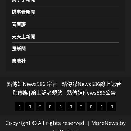
媒事看新聞
蕃薯藤
天天上新聞
是新聞
囔囔社
點傳媒News586 宗旨
點傳媒News586線上記者
點傳媒|線上記者規約
點傳媒News586公告
頭
財
地
文
專
娛
政
國
運
生
條
經
方.
教.
題
樂
治
際
動
活
Copyright © All rights reserved.
|
MoreNews
by
社
科
影