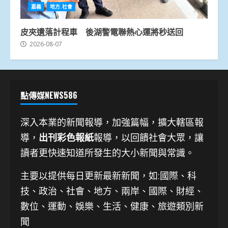
嘉義
地方.社會
皮夾遺落計程車 後湖警電聯熱心運將秒送回
2026-08-07
點傳媒NEWS586
深入本業的新聞報導，加強篇幅，擴大轄區報
導，
出刊彩色報紙
報導，以回饋社會大眾，讓
讀者更快速知道所發生的大小新聞與常識。
主要以提供每日更新最新新聞
，如:國際、科
技、
政治、社會、地方、兩岸、國際、財經、
數位、運動、娛樂、生活、健康、旅遊類別新
聞