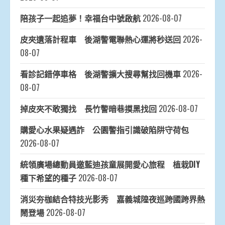
陪孩子一起追夢！幸福台中號啟航
2026-08-07
皮夾遺落計程車 後湖警電聯熱心運將秒送回
2026-
08-07
看診記錯停車格 後湖警擴大搜尋幫找回機車
2026-
08-07
掉皮夾不敢獨找 長竹警暗巷摸黑找回
2026-08-07
購愛心水果疑遇詐 公園警指引識破陷阱守荷包
2026-08-07
統領廣場總動員邀藍迪孩童展開愛心旅程 植栽DIY
種下希望的種子
2026-08-07
消災夯枷結合特技光影秀 嘉義城隍夜巡跨國跨界熱
鬧登場
2026-08-07