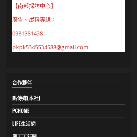
【南部採訪中心】
廣告、爆料專線：
0981381438
pkpk5345534588@gmail.com
合作夥伴
點傳媒(本社)
PCHOME
LIFE生活網
奧丁丁新聞