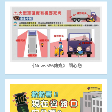
《News586傳媒》 關心您