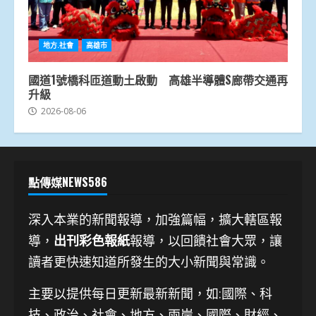
地方.社會
高雄市
國道1號橋科匝道動土啟動 高雄半導體S廊帶交通再
升級
2026-08-06
點傳媒NEWS586
深入本業的新聞報導，加強篇幅，擴大轄區報
導，
出刊彩色報紙
報導，以回饋社會大眾，讓
讀者更快速知道所發生的大小新聞與常識。
主要以提供每日更新最新新聞
，如:國際、科
技、
政治、社會、地方、兩岸、國際、財經、