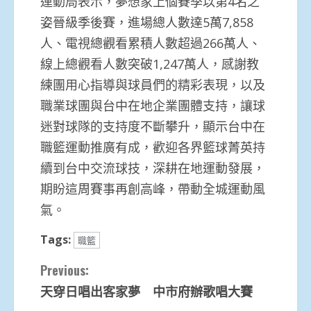
運動局表示，夢想家上個賽季以第4名之
姿晉級季後賽，進場總人數達5萬7,858
人、電視總觀看累積人數超過266萬人、
線上總觀看人數突破1,247萬人，感謝教
練團用心指導與球員們的精彩表現，以及
職業球團與台中在地企業團體支持，讓球
迷對球隊的支持度不斷攀升，顯示台中在
職籃運動推廣有成，歡迎各界籃球菁英持
續到台中交流球技，深耕在地運動發展，
期盼這周賽事再創高峰，帶動全城運動風
氣。
Tags:
職籃
Continue
Previous:
天穿日唱出客家夢 中市府辦歌唱大賽
Reading