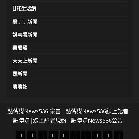
LIFE生活網
奧丁丁新聞
媒事看新聞
蕃薯藤
天天上新聞
是新聞
囔囔社
點傳媒News586 宗旨
點傳媒News586線上記者
點傳媒|線上記者規約
點傳媒News586公告
頭
財
地
文
專
娛
政
國
運
生