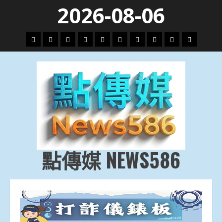
Skip
2026-08-06
to
content
頭
財
地
文
專
娛
政
國
運
生
條
經
方.
教.
題
樂
治
際
動
活
社
科
影
會
技
劇
點傳媒 NEWS586