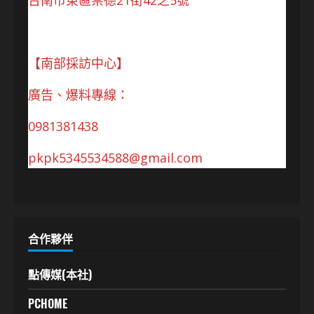
台南市東區崇德21街42之5號
【南部採訪中心】
廣告、爆料專線：
0981381438
pkpk5345534588@gmail.com
合作夥伴
點傳媒(本社)
PCHOME