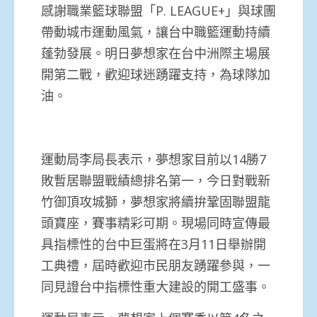
感謝職業籃球聯盟「P. LEAGUE+」與球團
帶動城市運動風氣，讓台中職籃運動持續
蓬勃發展。明日夢想家在台中洲際主場展
開第二戰，歡迎球迷踴躍支持，為球隊加
油。
運動局李局長表示，夢想家目前以14勝7
敗暫居聯盟戰績總排名第一，今日對戰新
竹御頂攻城獅，夢想家將續拚鞏固聯盟龍
頭寶座，賽事精彩可期。現場同時宣傳最
具指標性的台中巨蛋將在3月11日舉辦開
工典禮，屆時歡迎市民朋友踴躍參與，一
同見證台中指標性重大建設的開工盛事。