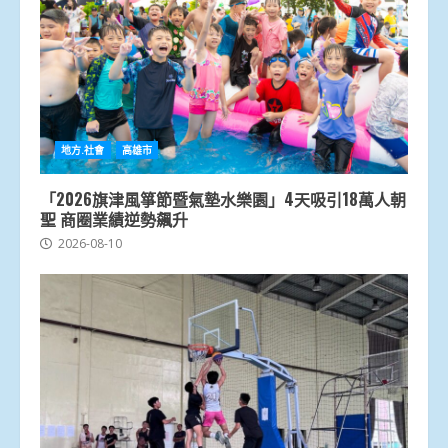
地方.社會
高雄市
「2026旗津風箏節暨氣墊水樂園」4天吸引18萬人朝
聖 商圈業績逆勢飆升
2026-08-10