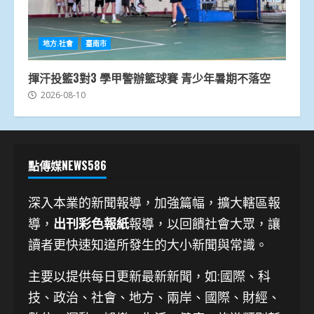
地方.社會
臺南市
揮汗投籃3對3 學甲警辦籃球賽 青少年暑期不落空
2026-08-10
點傳媒NEWS586
深入本業的新聞報導，加強篇幅，擴大轄區報
導，
出刊彩色報紙
報導，以回饋社會大眾，讓
讀者更快速知道所發生的大小新聞與常識。
主要以提供每日更新最新新聞
，如:國際、科
技、
政治、社會、地方、兩岸、國際、財經、