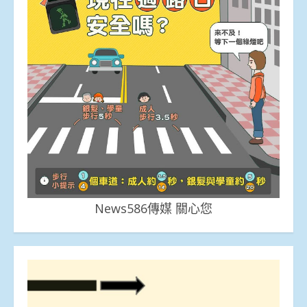
News586傳媒 關心您