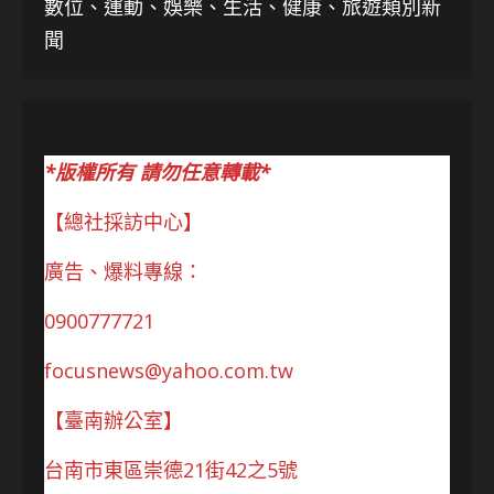
數位、運動、娛樂、生活、健康、旅遊類別新
聞
*版權所有 請勿任意轉載*
【總社採訪中心】
廣告、爆料專線：
0900777721
focusnews@yahoo.com.tw
【臺南辦公室】
台南市東區崇德21街42之5號