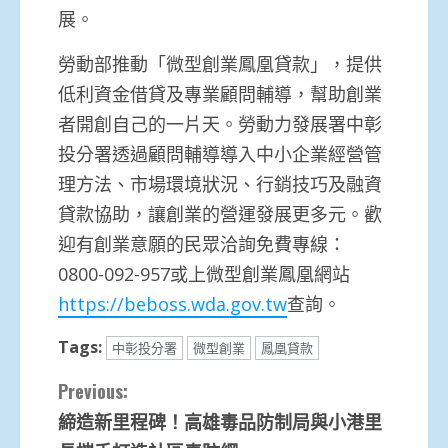
展。
勞動部推動「微型創業鳳凰貸款」，提供
低利資金借貸及專業顧問輔導，幫助創業
者開創自己的一片天。勞動力發展署中彰
投分署透過顧問輔導導入中小企業經營管
理方法、市場環境狀況、行銷技巧及融資
貸款協助，讓創業的營運發展更多元。歡
迎有創業意願的民眾洽詢免費專線：
0800-092-957或上微型創業鳳凰網站
https://beboss.wda.gov.tw
查詢。
Tags:
中彰投分署
微型創業
鳳凰貸款
Continue
Previous:
締造新里程碑！高雄毒品防制局與小港里
Reading