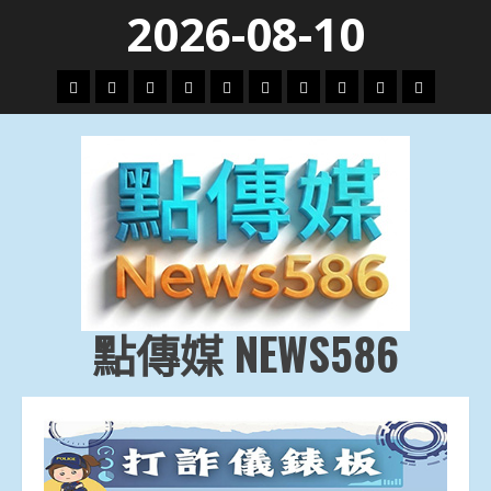
Skip
2026-08-10
to
content
頭
財
地
文
專
娛
政
國
運
生
條
經
方.
教.
題
樂
治
際
動
活
社
科
影
會
技
劇
點傳媒 NEWS586