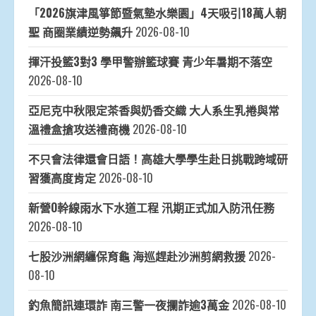
「2026旗津風箏節暨氣墊水樂園」4天吸引18萬人朝
聖 商圈業績逆勢飆升
2026-08-10
揮汗投籃3對3 學甲警辦籃球賽 青少年暑期不落空
2026-08-10
亞尼克中秋限定茶香與奶香交織 大人系生乳捲與常
溫禮盒搶攻送禮商機
2026-08-10
不只會法律還會日語！高雄大學學生赴日挑戰跨域研
習獲高度肯定
2026-08-10
新營O幹線雨水下水道工程 汛期正式加入防汛任務
2026-08-10
七股沙洲網纏保育龜 海巡趕赴沙洲剪網救援
2026-
08-10
釣魚簡訊連環詐 南三警一夜攔詐逾3萬金
2026-08-10