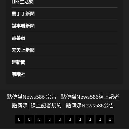
LIFE生活網
奧丁丁新聞
媒事看新聞
蕃薯藤
天天上新聞
是新聞
囔囔社
點傳媒News586 宗旨
點傳媒News586線上記者
點傳媒|線上記者規約
點傳媒News586公告
頭
財
地
文
專
娛
政
國
運
生
條
經
方.
教.
題
樂
治
際
動
活