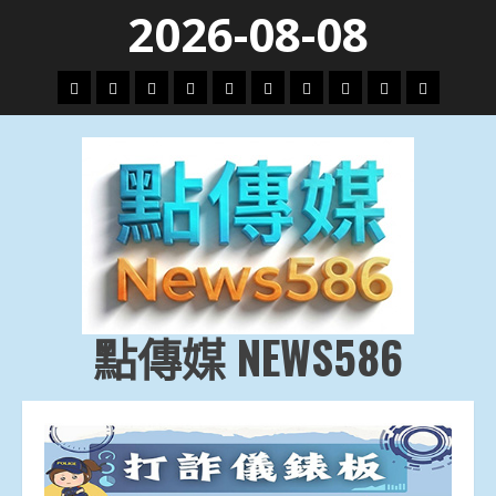
Skip
2026-08-08
to
content
頭
財
地
文
專
娛
政
國
運
生
條
經
方.
教.
題
樂
治
際
動
活
社
科
影
會
技
劇
點傳媒 NEWS586