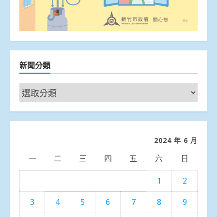
新聞分類
新
聞
分
類
2024 年 6 月
一
二
三
四
五
六
日
1
2
3
4
5
6
7
8
9