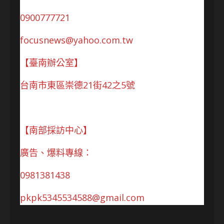
0900777721
focusnews@yahoo.com.tw
【臺南辦公室】
台南市東區崇德21街42之5號
【南部採訪中心】
廣告、爆料專線：
0981381438
pkpk5345534588@gmail.com