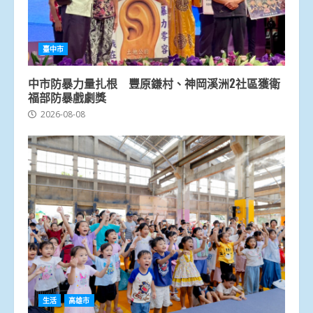
臺中市
中市防暴力量扎根 豐原鎌村、神岡溪洲2社區獲衛
福部防暴戲劇獎
2026-08-08
生活
高雄市