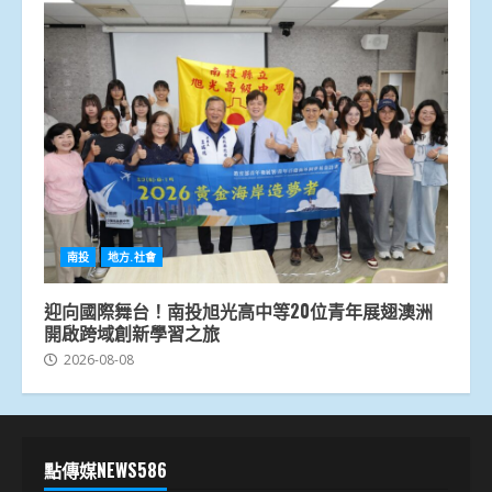
南投
地方.社會
迎向國際舞台！南投旭光高中等20位青年展翅澳洲
開啟跨域創新學習之旅
2026-08-08
點傳媒NEWS586