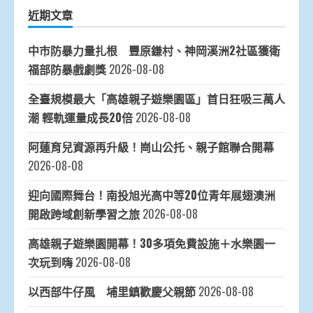
近期文章
中市防暴力量扎根 豐原鎌村、神岡溪洲2社區獲衛
福部防暴戲劇獎
2026-08-08
全臺規模最大「高雄親子遊樂園區」首日狂吸三萬人
潮 輕軌運量成長20倍
2026-08-08
阿蓮育兒資源再升級！崗山公托、親子館聯合開幕
2026-08-08
迎向國際舞台！南投旭光高中等20位青年展翅澳洲
開啟跨域創新學習之旅
2026-08-08
高雄親子遊樂園開幕！30多項免費設施＋水樂園一
次玩到嗨
2026-08-08
以西部牛仔風 埔里鎮歡慶父親節
2026-08-08