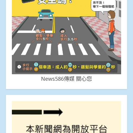
News586傳媒 關心您