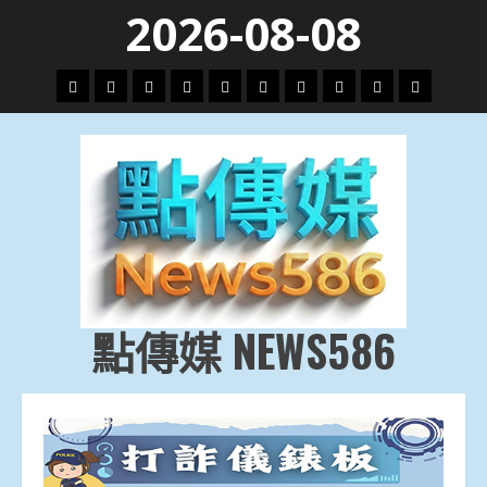
Skip
2026-08-08
to
content
頭
財
地
文
專
娛
政
國
運
生
條
經
方.
教.
題
樂
治
際
動
活
社
科
影
會
技
劇
點傳媒 NEWS586