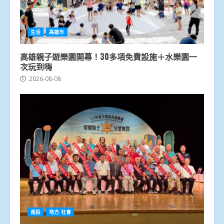
生活
高雄市
高雄親子遊樂園開幕！30多項免費設施＋水樂園一
次玩到嗨
2026-08-08
南投
地方.社會