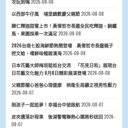
次玩到嗨
2026-08-08
以西部牛仔風 埔里鎮歡慶父親節
2026-08-08
歸仁釋迦甜蜜上市！黃偉哲市長邀全民吃釋迦、騎鐵
馬、果園採果一次滿足
2026-08-08
2026台南七股海鮮節熱鬧登場 黃偉哲市長邀親子
挖文蛤、嚐鮮味暢遊濱海
2026-08-08
日本花藝大師梅垣稔抵台交流 「花見日和」展現台
日花藝文化魅力 8月8日精彩展演登場
2026-08-08
父親節關心爸爸心理健康 桃衛生局籲正視男性壓力
2026-08-07
陪孩子一起追夢！幸福台中號啟航
2026-08-07
皮夾遺落計程車 後湖警電聯熱心運將秒送回
2026-
08-07