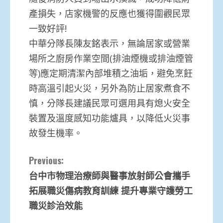
產損失，店家機警的反應也獲得圍觀民眾
一致好評!
中華分隊長陳友銘表示，無論居家或營業
場所之廚房作業空間(排油煙機或排油煙管
等)應定期清潔內部堆積之油垢，避免烹飪
時高溫引起火災，另外為防止居家煮食不
慎，分隊長建議民眾可選用具有熄火安全
裝置及溫度感知功能爐具，以降低火災事
故發生機率。
Continue
Previous:
台中市物理治療師與醫事放射師公會攜手
Reading
拓展職災傷病教育訓練 提升專業守護勞工
職災診治效能