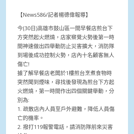
【News586/記者楊德偉報導】
今(30日)高雄市鼓山區一間早餐店煎台下
方突然起火燃燒，店家察覺火勢後第一時
間神速做出四舉動防止災害擴大，消防隊
到場後成功控制火勢，店內十名顧客無人
傷亡!
據了解早餐店老闆於1樓煎台烹煮食物時
突然聞到煙味，尋找後發現為煎台下方起
火燃燒，第一時間作出四個關鍵舉動，分
別為:
1. 疏散店內人員至戶外避難，降低人員傷
亡的機率。
2. 撥打119報警電話，請消防隊前來災害