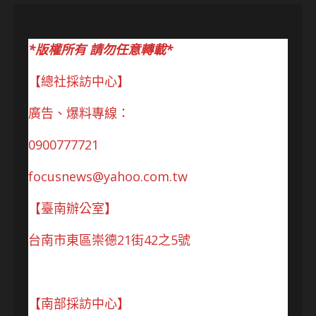
*版權所有 請勿任意轉載*
【總社採訪中心】
廣告、爆料專線：
0900777721
focusnews@yahoo.com.tw
【臺南辦公室】
台南市東區崇德21街42之5號
【南部採訪中心】