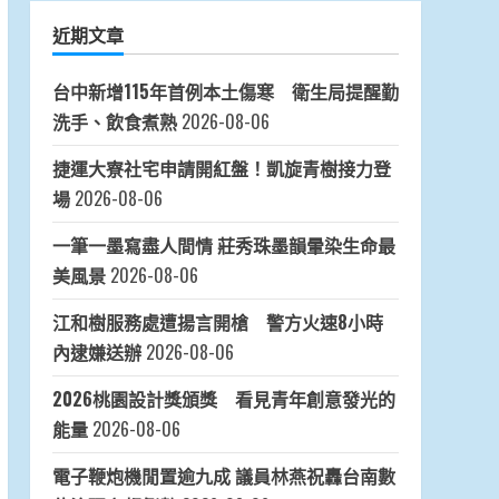
近期文章
台中新增115年首例本土傷寒 衛生局提醒勤
洗手、飲食煮熟
2026-08-06
捷運大寮社宅申請開紅盤！凱旋青樹接力登
場
2026-08-06
一筆一墨寫盡人間情 莊秀珠墨韻暈染生命最
美風景
2026-08-06
江和樹服務處遭揚言開槍 警方火速8小時
內逮嫌送辦
2026-08-06
2026桃園設計獎頒獎 看見青年創意發光的
能量
2026-08-06
電子鞭炮機閒置逾九成 議員林燕祝轟台南數