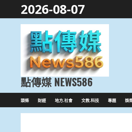
Skip
2026-08-07
to
content
點傳媒 NEWS586
頭條
財經
地方.社會
文教.科技
專題
娛