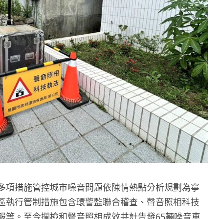
多項措施管控城市噪音問題依陳情熱點分析規劃為寧
區執行管制措施包含環警監聯合稽查、聲音照相科技
報等。至今攔檢和聲音照相成效共計告發65輛噪音車