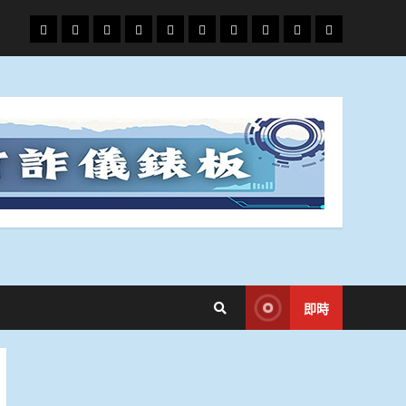
頭
財
地
文
專
娛
政
國
運
生
條
經
方.
教.
題
樂
治
際
動
活
社
科
影
會
技
劇
即時