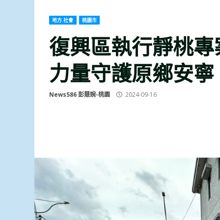
地方.社會
桃園市
復興區執行靜桃專
力量守護原鄉安寧
News586 彭慧婉-桃園
2024-09-16