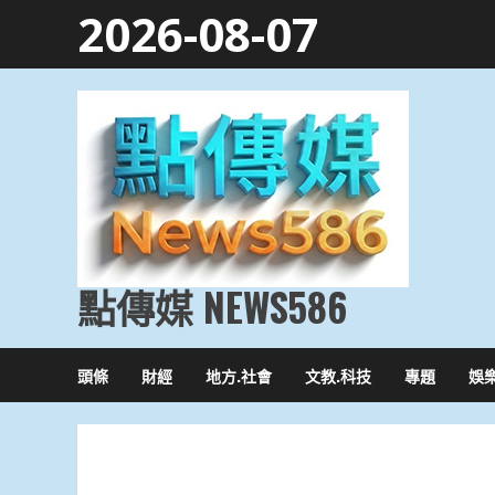
Skip
2026-08-07
to
content
點傳媒 NEWS586
頭條
財經
地方.社會
文教.科技
專題
娛