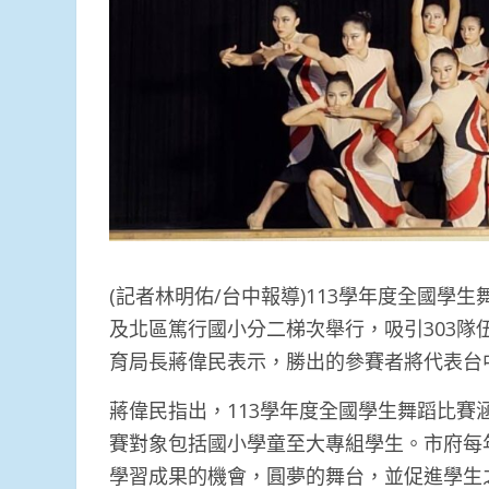
(記者林明佑/台中報導)113學年度全國學生
及北區篤行國小分二梯次舉行，吸引303隊伍
育局長蔣偉民表示，勝出的參賽者將代表台
蔣偉民指出，113學年度全國學生舞蹈比
賽對象包括國小學童至大專組學生。市府每
學習成果的機會，圓夢的舞台，並促進學生