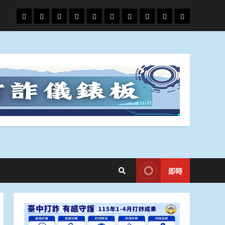
頭
財
地
文
專
娛
政
國
運
生
條
經
方.
教.
題
樂
治
際
動
活
社
科
影
會
技
劇
即時