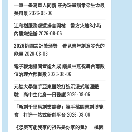
一筆一墨寫盡人間情 莊秀珠墨韻暈染生命最
美風景
2026-08-06
江和樹服務處遭揚言開槍 警方火速8小時
內逮嫌送辦
2026-08-06
2026桃園設計獎頒獎 看見青年創意發光的
能量
2026-08-06
電子鞭炮機閒置逾九成 議員林燕祝轟台南數
位治理六都倒數
2026-08-06
元智大學攜手亞東醫院打造沉浸式職涯體
驗 高中生化身一日醫護
2026-08-06
「新創千里馬創業競賽」攜手桃園青創博覽
會 打造一站式新創平台
2026-08-06
《怎麼可能我家的祖先是你家的鬼》 桃園