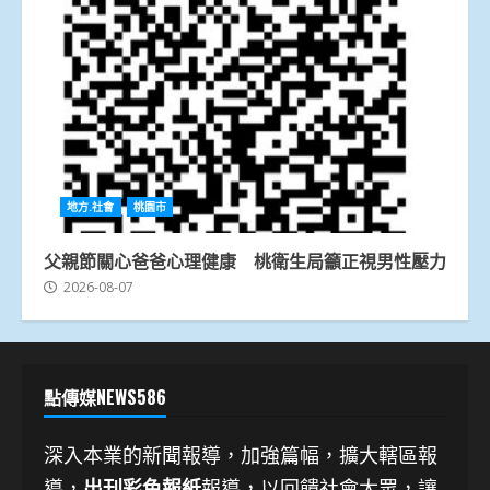
地方.社會
桃園市
父親節關心爸爸心理健康 桃衛生局籲正視男性壓力
2026-08-07
點傳媒NEWS586
深入本業的新聞報導，加強篇幅，擴大轄區報
導，
出刊彩色報紙
報導，以回饋社會大眾，讓