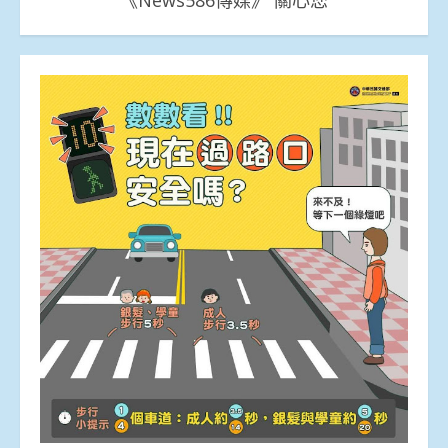
《News586傳媒》 關心您