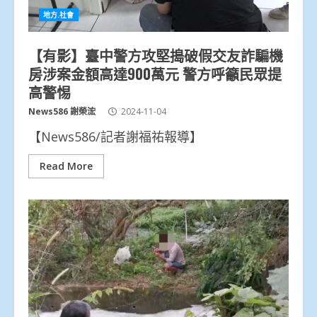
地方.社會
【有影】臺中警方攻堅搗破假交友詐騙機
房涉案金額高達900萬元 警方呼籲民眾提
高警惕
News586 謝榮浤
2024-11-04
【News586/記者謝福祐報導】
Read More