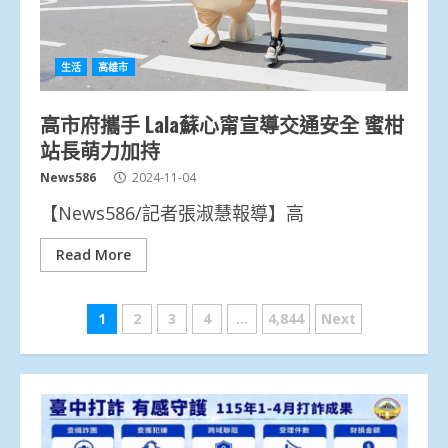
生活
高雄市
高市府攜手 Lala蘇心甯宣導交通安全 蜜柑
站長萌力加持
News586
2024-11-04
【News586/記者張淑慧報導】高
Read More
文
1
2
3
4
...
4,844
Next
章
分
頁