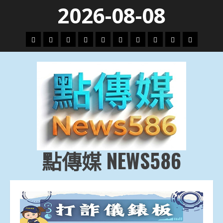
Skip
2026-08-08
to
content
頭
財
地
文
專
娛
政
國
運
生
條
經
方.
教.
題
樂
治
際
動
活
社
科
影
會
技
劇
點傳媒 NEWS586