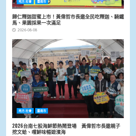
地方.社會
臺南市
歸仁釋迦甜蜜上市！黃偉哲市長邀全民吃釋迦、騎鐵
馬、果園採果一次滿足
2026-08-08
地方.社會
臺南市
2026台南七股海鮮節熱鬧登場 黃偉哲市長邀親子
挖文蛤、嚐鮮味暢遊濱海