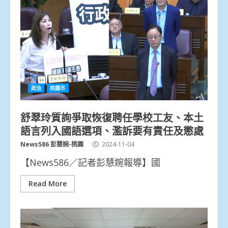
政治
桃園市
舒翠玲質詢爭取恢復聘任學校工友、本土
語言列入國語選項、濫訴要有責任及懲處
News586 彭慧婉-桃園
2024-11-04
【News586／記者彭慧婉報導】國
Read More