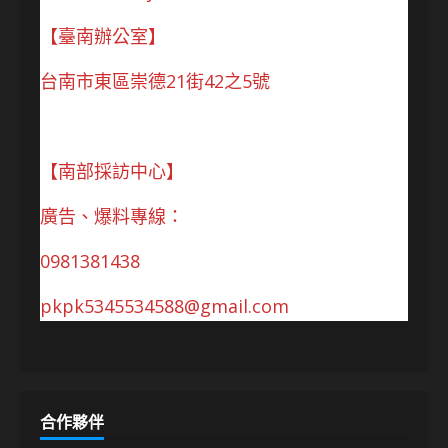
【臺南辦公室】
台南市東區崇德21街42之5號
【南部採訪中心】
廣告、爆料專線：
0981381438
pkpk5345534588@gmail.com
合作夥伴