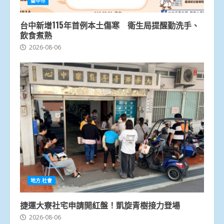
臺中市
台中新增115年首例本土傷寒 衛生局提醒勤洗手、
飲食煮熟
2026-08-06
地方.社會
捷運大寮社宅申請開紅盤！凱旋青樹接力登場
2026-08-06