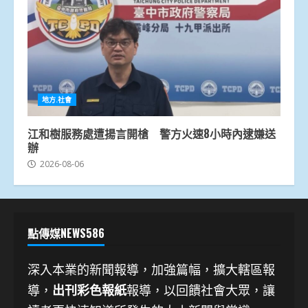
地方.社會
江和樹服務處遭揚言開槍 警方火速8小時內逮嫌送
辦
2026-08-06
點傳媒NEWS586
深入本業的新聞報導，加強篇幅，擴大轄區報
導，
出刊彩色報紙
報導，以回饋社會大眾，讓