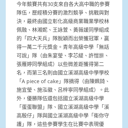
今年競賽共有30支來自各大高中職的參賽
隊伍，歷經積分賽的激烈競爭、挑戰與對
決，最終由國立彰化高級商業職業學校林
佩融、林湘妮、王詠萱、黃薇諼同學組成
的「四大天兵」隊脫穎而出榮獲冠軍，贏
得一萬二千元獎金。青年高級中學「無話
可說」隊（由朱宴瑩、李芯緹、許愷旂、
張雁婷同學組成）以些微差距獲得第二
名，而第三名則由國立溪湖高級中學學校
「A piece of cake」隊摘得（由陳姵錡、
施宜瑩、施泓徽、呂梓寧同學組成）。此
外，優勝隊伍還包括國立溪湖高級中學
「蛋蛋聯盟」隊、國立溪湖高級中學「溪
高殷仔」隊與國立溪湖高級中學「衛你守
護」隊，這些參賽學生在比賽中表現優