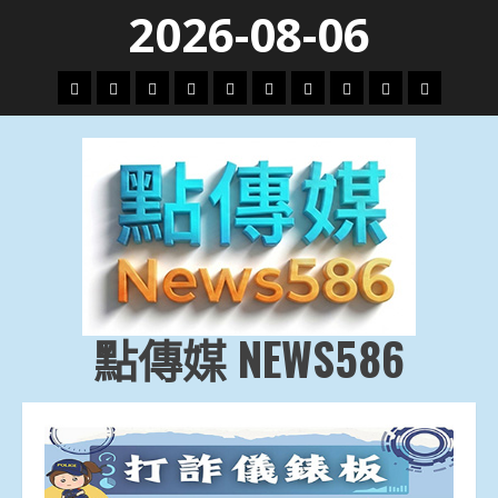
Skip
2026-08-06
to
content
頭
財
地
文
專
娛
政
國
運
生
條
經
方.
教.
題
樂
治
際
動
活
社
科
影
會
技
劇
點傳媒 NEWS586