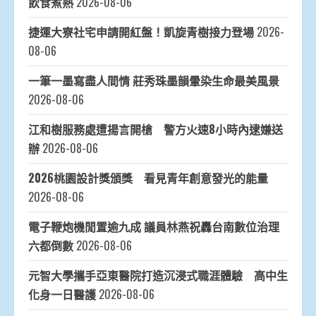
飲食煮熟
2026-08-06
捷運大寮社宅申請開紅盤！凱旋青樹接力登場
2026-
08-06
一筆一墨寫盡人間情 莊秀珠墨韻暈染生命最美風景
2026-08-06
江和樹服務處遭揚言開槍 警方火速8小時內逮嫌送
辦
2026-08-06
2026桃園設計獎頒獎 看見青年創意發光的能量
2026-08-06
電子鞭炮機閒置逾九成 議員林燕祝轟台南數位治理
六都倒數
2026-08-06
元智大學攜手亞東醫院打造沉浸式職涯體驗 高中生
化身一日醫護
2026-08-06