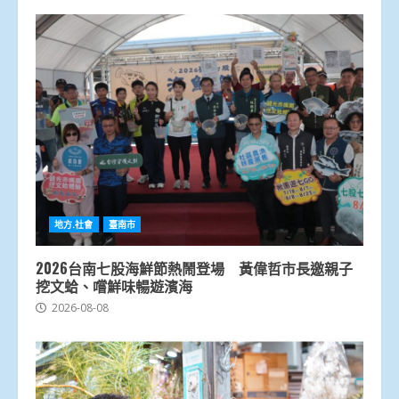
地方.社會
臺南市
2026台南七股海鮮節熱鬧登場 黃偉哲市長邀親子
挖文蛤、嚐鮮味暢遊濱海
2026-08-08