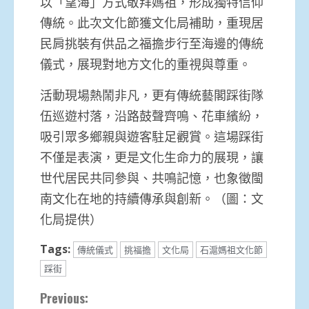
以「望海」方式敬拜媽祖，形成獨特信仰
傳統。此次文化節獲文化局補助，重現居
民肩挑裝有供品之福擔步行至海邊的傳統
儀式，展現對地方文化的重視與尊重。
活動現場熱鬧非凡，更有傳統藝閣踩街隊
伍巡遊村落，沿路鼓聲齊鳴、花車繽紛，
吸引眾多鄉親與遊客駐足觀賞。這場踩街
不僅是表演，更是文化生命力的展現，讓
世代居民共同參與、共鳴記憶，也象徵閩
南文化在地的持續傳承與創新。（圖：文
化局提供）
Tags:
傳統儀式
挑福擔
文化局
石滬媽祖文化節
踩街
Continue
Previous: