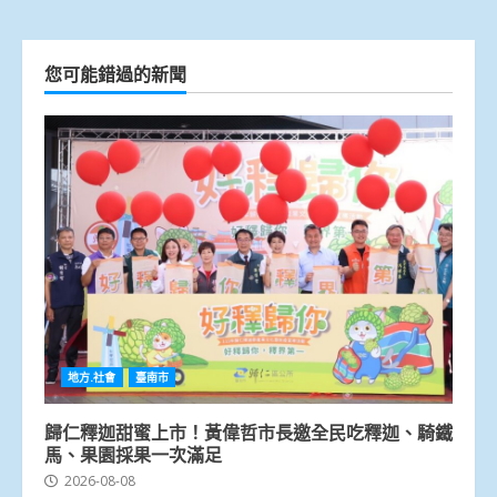
您可能錯過的新聞
地方.社會
臺南市
歸仁釋迦甜蜜上市！黃偉哲市長邀全民吃釋迦、騎鐵
馬、果園採果一次滿足
2026-08-08