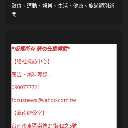
數位、運動、娛樂、生活、健康、旅遊類別新
聞
*版權所有 請勿任意轉載*
【總社採訪中心】
廣告、爆料專線：
0900777721
focusnews@yahoo.com.tw
【臺南辦公室】
台南市東區崇德21街42之5號