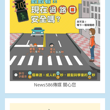
News586傳媒 關心您