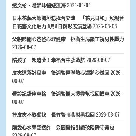
挖文蛤、嚐鮮味暢遊濱海
2026-08-08
日本花藝大師梅垣稔抵台交流 「花見日和」展現台
日花藝文化魅力 8月8日精彩展演登場
2026-08-08
父親節關心爸爸心理健康 桃衛生局籲正視男性壓力
2026-08-07
陪孩子一起追夢！幸福台中號啟航
2026-08-07
皮夾遺落計程車 後湖警電聯熱心運將秒送回
2026-
08-07
看診記錯停車格 後湖警擴大搜尋幫找回機車
2026-
08-07
掉皮夾不敢獨找 長竹警暗巷摸黑找回
2026-08-07
購愛心水果疑遇詐 公園警指引識破陷阱守荷包
2026-08-07