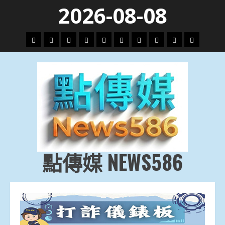
Skip
2026-08-08
to
content
頭
財
地
文
專
娛
政
國
運
生
條
經
方.
教.
題
樂
治
際
動
活
社
科
影
會
技
劇
點傳媒 NEWS586