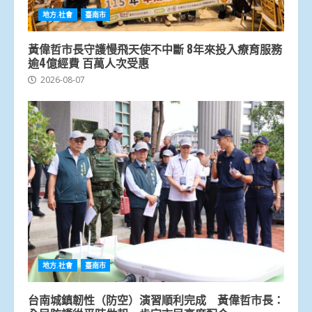
地方.社會
臺南市
黃偉哲市長守護慢飛天使不中斷 8年來投入療育服務
逾4億經費 百萬人次受惠
2026-08-07
地方.社會
臺南市
台南城鎮韌性（防空）演習順利完成 黃偉哲市長：