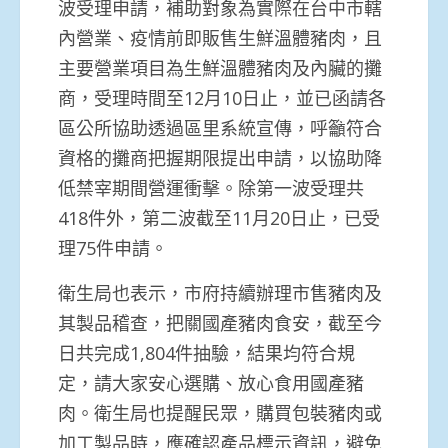
波受理申請，補助對象為實際在台中市轄
內營業、疫情前即販售生鮮溫體豬肉，且
主要營業項目為生鮮溫體豬肉及內臟的攤
商，受理時間至12月10日止，並已函請各
區公所協助透過區里系統宣傳，呼籲符合
資格的攤商把握期限提出申請，以協助降
低禁宰期間營運衝擊。除第一波受理共
418件外，第二波截至11月20日止，已受
理75件申請。
衛生局也表示，市府持續辦理市售豬肉及
其製品稽查，把關國產豬肉食安，截至今
日共完成1,804件抽驗，結果均符合規
定，請大家安心選購、放心食用國產豬
肉。衛生局也提醒民眾，購買包裝豬肉或
加工製品時，應確認產品標示資訊，避免