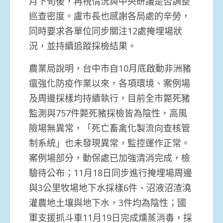
月下旬後，再視情況與中央研議是否調整
巡查密度。盧市長也感謝各局處的辛勞，
同時要求各單位同步關注12處掩埋場狀
況，並持續追蹤採檢結果。
農業局說明，台中市自10月底啟動非洲豬
瘟強化防疫作業以來，各項環境、案例場
及周邊採樣均持續執行，目前全市斃死豬
監測與757件斃死豬採檢皆為陰性，高風
險場無異常，「死亡畜禽化製流向查核管
制系統」也未發現異常，監控運作正常。
案例場部分，動保處已加強清消完成，檢
驗待公布；11月18日同步進行掩埋場周邊
與3公里牧場地下水採樣6件、沼液沼渣澆
灌農地土壤與地下水，3件均為陰性；國
軍支援抓斗車11月19日完成燻蒸消毒，採