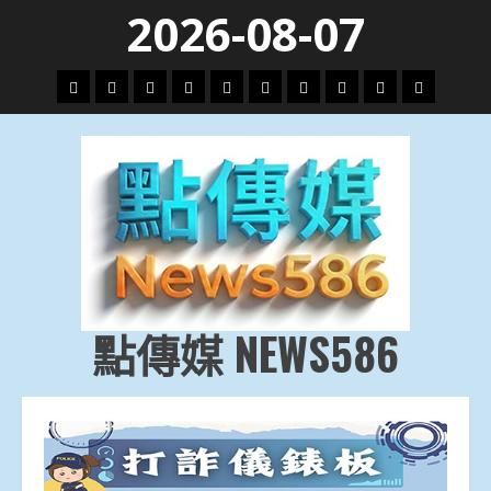
Skip
2026-08-07
to
content
頭
財
地
文
專
娛
政
國
運
生
條
經
方.
教.
題
樂
治
際
動
活
社
科
影
會
技
劇
點傳媒 NEWS586