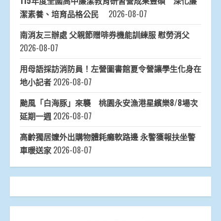
115年度全國高中廉潔教育研習營成果豐碩 深化廉
潔素養、培育品格公民
2026-08-07
南消友三辦處 父親節贈啡券機能訓練服 慰勞消父
2026-08-07
用母語採訪消防員！左營圖書館夏令營讓學生化身在
地小記者
2026-08-07
颱風「白海豚」來襲 桃園永安漁港星繽樂8/8場次
延期一週
2026-08-07
高齡獨居嬤外出購物體耗癱軟路邊 永警獲報扶坐警
車暖送家
2026-08-07