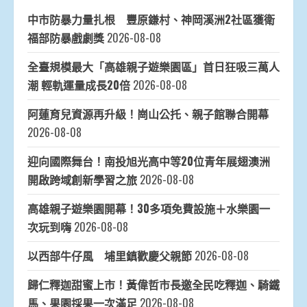
中市防暴力量扎根 豐原鎌村、神岡溪洲2社區獲衛
福部防暴戲劇獎
2026-08-08
全臺規模最大「高雄親子遊樂園區」首日狂吸三萬人
潮 輕軌運量成長20倍
2026-08-08
阿蓮育兒資源再升級！崗山公托、親子館聯合開幕
2026-08-08
迎向國際舞台！南投旭光高中等20位青年展翅澳洲
開啟跨域創新學習之旅
2026-08-08
高雄親子遊樂園開幕！30多項免費設施＋水樂園一
次玩到嗨
2026-08-08
以西部牛仔風 埔里鎮歡慶父親節
2026-08-08
歸仁釋迦甜蜜上市！黃偉哲市長邀全民吃釋迦、騎鐵
馬、果園採果一次滿足
2026-08-08