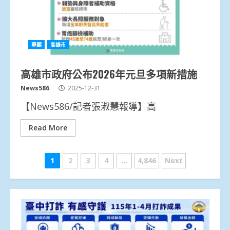
專題
高雄市
高雄市政府公布2026年元旦多項新措施
News586
2025-12-31
【News586/記者張淑慧報導】高
Read More
文
1
2
3
4
...
4,846
Next
章
分
頁