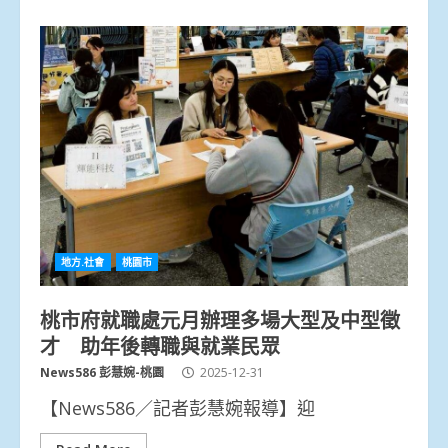
地方.社會
桃園市
桃市府就職處元月辦理多場大型及中型徵
才 助年後轉職與就業民眾
News586 彭慧婉-桃園
2025-12-31
【News586／記者彭慧婉報導】迎