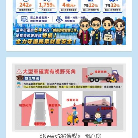
《News586傳媒》 關心您