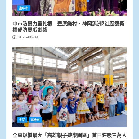
臺中市
中市防暴力量扎根 豐原鎌村、神岡溪洲2社區獲衛
福部防暴戲劇獎
2026-08-08
生活
高雄市
全臺規模最大「高雄親子遊樂園區」首日狂吸三萬人