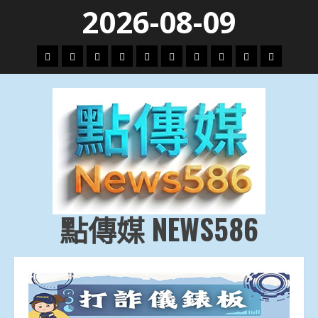
Skip
2026-08-09
to
content
頭
財
地
文
專
娛
政
國
運
生
條
經
方.
教.
題
樂
治
際
動
活
社
科
影
會
技
劇
點傳媒 NEWS586