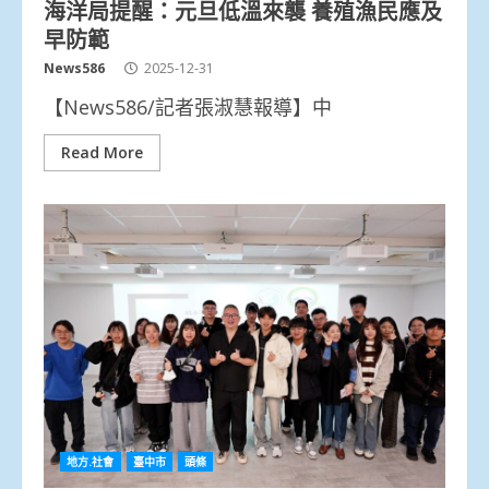
海洋局提醒：元旦低溫來襲 養殖漁民應及
早防範
News586
2025-12-31
【News586/記者張淑慧報導】中
Read More
地方.社會
臺中市
頭條