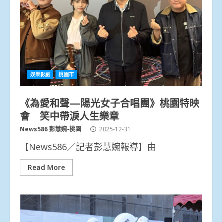
娛樂影劇
桃園市
《為愛和聲—陽光女子合唱團》桃園特映
會 笑中帶淚人生樂章
News586 彭慧婉-桃園
2025-12-31
【News586／記者彭慧婉報導】由
Read More