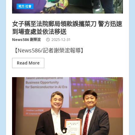
地方.社會
女子稱至法院郵局領款誤攜菜刀 警方迅速
到場查處並依法移送
News586 謝榮浤
2025-12-31
【News586/記者謝榮浤報導】
Read More