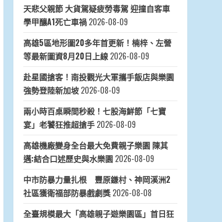
天悲父親節 大貨駕疑疲勞毒駕 迎撞自客車
學甲釀A1死亡車禍
2026-08-09
高雄5區地形圖20多年首更新！楠梓、左營
等最新圖資8月20日上線
2026-08-09
赴星國搶客！南投觀光大軍攜手飯店與樂園
強勢登陸新加坡
2026-08-09
兩小時百桌瞬間秒殺！七股海鮮節「七寶
宴」老饕狂推超搶手
2026-08-09
高雄機廠變身全台最大免費親子樂園 陳其
邁:結合口述歷史與水樂園
2026-08-09
中市防暴力量扎根 豐原鎌村、神岡溪洲2
社區獲衛福部防暴戲劇獎
2026-08-08
全臺規模最大「高雄親子遊樂園區」首日狂