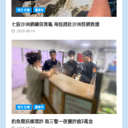
地方.社會
臺南市
七股沙洲網纏保育龜 海巡趕赴沙洲剪網救援
2026-08-10
地方.社會
臺南市
釣魚簡訊連環詐 南三警一夜攔詐逾3萬金