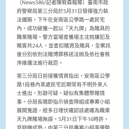
（News586/記者陳宥森報導）臺南市政
府警察局第三分局於5月31日發揮強力執
法鐵腕，下午在安南區公學路一處民宅
內，成功破獲一起以「天九牌」為賭具的
職業賭場。警方當場查獲場主沈姓嫌犯及
賭客共24人，並查扣賭資及賭具，全案訊
後分別依刑法賭博罪移送法辦及依社會秩
序維護法進行裁罰。
第三分局日前接獲情資指出，安南區公學
路1段巷內某處民宅近期常有不明外來人
士進出，形跡可疑，疑似有集體聚賭情
事。分局長隨即指示偵查隊組成專案小組
展開蒐證，經多日埋伏確認該處確為職業
天九牌賭場無誤。5月31日下午16時許，
見時機成熟，由第三分局專案小組率優勢