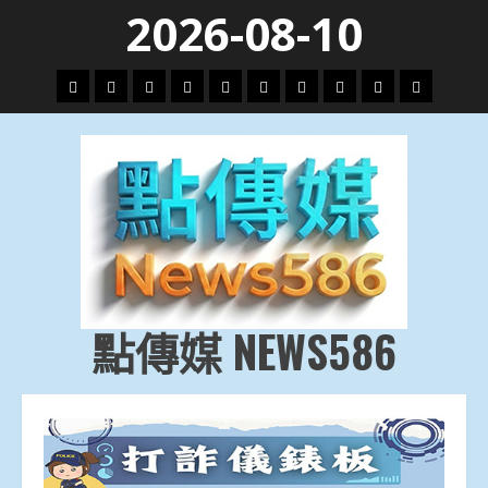
Skip
2026-08-10
to
content
頭
財
地
文
專
娛
政
國
運
生
條
經
方.
教.
題
樂
治
際
動
活
社
科
影
會
技
劇
點傳媒 NEWS586