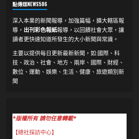
點傳媒NEWS586
深入本業的新聞報導，加強篇幅，擴大轄區報
導，
出刊彩色報紙
報導，以回饋社會大眾，讓
讀者更快速知道所發生的大小新聞與常識。
主要以提供每日更新最新新聞
，如:國際、科
技、
政治、社會、地方、兩岸、國際、財經、
數位、運動、娛樂、生活、健康、旅遊類別新
聞
*版權所有 請勿任意轉載*
【總社採訪中心】