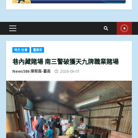
Primary
Menu
地方.社會
臺南市
巷內藏賭場 南三警破獲天九牌職業賭場
News586 陳宥森-臺南
2026-06-01