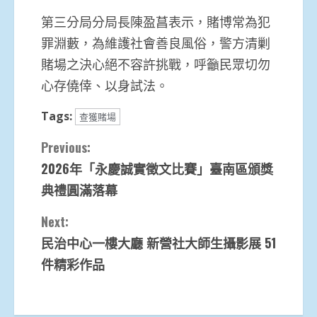
第三分局分局長陳盈菖表示，賭博常為犯
罪淵藪，為維護社會善良風俗，警方清剿
賭場之決心絕不容許挑戰，呼籲民眾切勿
心存僥倖、以身試法。
Tags:
查獲賭場
Continue
Previous:
2026年「永慶誠實徵文比賽」臺南區頒獎
Reading
典禮圓滿落幕
Next:
民治中心一樓大廳 新營社大師生攝影展 51
件精彩作品