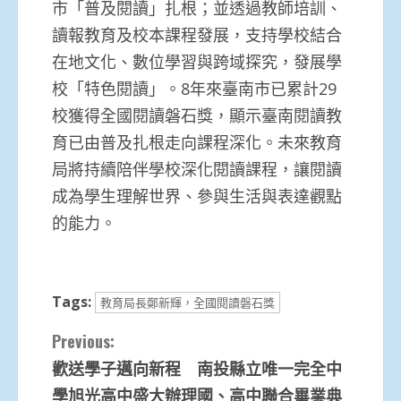
市「普及閱讀」扎根；並透過教師培訓、
讀報教育及校本課程發展，支持學校結合
在地文化、數位學習與跨域探究，發展學
校「特色閱讀」。8年來臺南市已累計29
校獲得全國閱讀磐石獎，顯示臺南閱讀教
育已由普及扎根走向課程深化。未來教育
局將持續陪伴學校深化閱讀課程，讓閱讀
成為學生理解世界、參與生活與表達觀點
的能力。
Tags:
教育局長鄭新輝，全國閱讀磐石獎
Continue
Previous:
歡送學子邁向新程 南投縣立唯一完全中
Reading
學旭光高中盛大辦理國、高中聯合畢業典