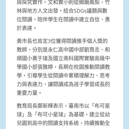
與探究實作。文和實小則從關廟鳳梨、竹
林與地方人文出發，結合SDGs議題與數
位閱讀，陪伴學生在閱讀中建立自信、勇
於表達。
黃市長也肯定3位獲得閱讀推手個人獎的
教師，分別是永仁高中國中部劉育志、和
順國小黃于瑑及國立南科國際實驗高級中
學國小部張雅婷，長期在校園推動閱讀教
學，引導學生從閱讀中累積理解力、思考
力與表達力，讓閱讀成為孩子學習成長的
重要力量。
教育局長鄭新輝表示，臺南市以「布可星
球」及「布可小星球」為基礎，建立從幼
兒園到高中的閱讀支持系統，持續推動全