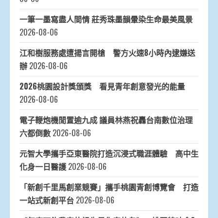
一筆一墨寫盡人間情 莊秀珠墨韻暈染生命最美風景
2026-08-06
江和樹服務處遭揚言開槍 警方火速8小時內逮嫌送
辦
2026-08-06
2026桃園設計獎頒獎 看見青年創意發光的能量
2026-08-06
電子鞭炮機閒置逾九成 議員林燕祝轟台南數位治理
六都倒數
2026-08-06
元智大學攜手亞東醫院打造沉浸式職涯體驗 高中生
化身一日醫護
2026-08-06
「新創千里馬創業競賽」攜手桃園青創博覽會 打造
一站式新創平台
2026-08-06