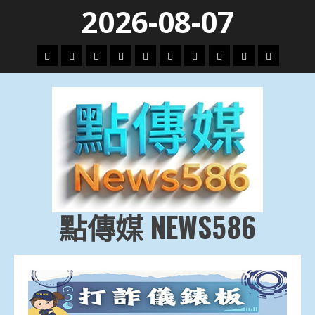
Skip
2026-08-07
to
content
頭
財
地
文
專
娛
政
國
運
生
條
經
方.
教.
題
樂
治
際
動
活
社
科
影
會
技
劇
點傳媒 NEWS586