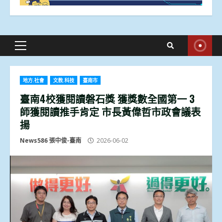
Primary
Menu
地方.社會
文教.科技
臺南市
臺南4校獲閱讀磐石獎 獲獎數全國第一 3
師獲閱讀推手肯定 市長黃偉哲市政會議表
揚
News586 張中俊-臺南
2026-06-02