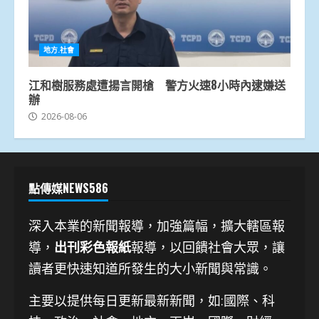
地方.社會
江和樹服務處遭揚言開槍 警方火速8小時內逮嫌送
辦
2026-08-06
點傳媒NEWS586
深入本業的新聞報導，加強篇幅，擴大轄區報
導，
出刊彩色報紙
報導，以回饋社會大眾，讓
讀者更快速知道所發生的大小新聞與常識。
主要以提供每日更新最新新聞
，如:國際、科