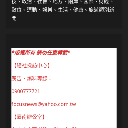
技、
政治、社會、地方、兩岸、國際、財經、
數位、運動、娛樂、生活、健康、旅遊類別新
聞
*版權所有 請勿任意轉載*
【總社採訪中心】
廣告、爆料專線：
0900777721
focusnews@yahoo.com.tw
【臺南辦公室】