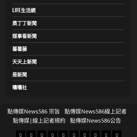
LIFE生活網
奧丁丁新聞
媒事看新聞
蕃薯藤
天天上新聞
是新聞
囔囔社
點傳媒News586 宗旨
點傳媒News586線上記者
點傳媒|線上記者規約
點傳媒News586公告
頭
財
地
文
專
娛
政
國
運
生