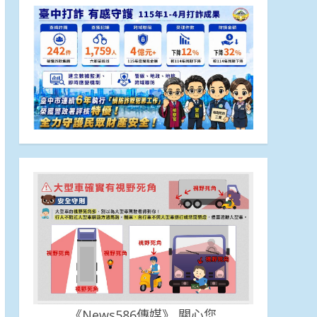
《News586傳媒》 關心您