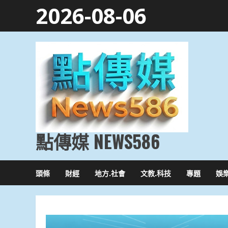
Skip
2026-08-06
to
content
點傳媒 NEWS586
頭條
財經
地方.社會
文教.科技
專題
娛