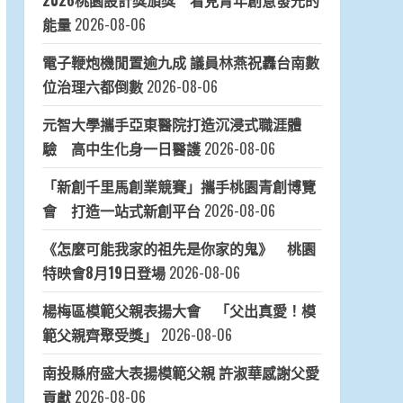
2026桃園設計獎頒獎 看見青年創意發光的
能量
2026-08-06
電子鞭炮機閒置逾九成 議員林燕祝轟台南數
位治理六都倒數
2026-08-06
元智大學攜手亞東醫院打造沉浸式職涯體
驗 高中生化身一日醫護
2026-08-06
「新創千里馬創業競賽」攜手桃園青創博覽
會 打造一站式新創平台
2026-08-06
《怎麼可能我家的祖先是你家的鬼》 桃園
特映會8月19日登場
2026-08-06
楊梅區模範父親表揚大會 「父出真愛！模
範父親齊聚受獎」
2026-08-06
南投縣府盛大表揚模範父親 許淑華感謝父愛
貢獻
2026-08-06