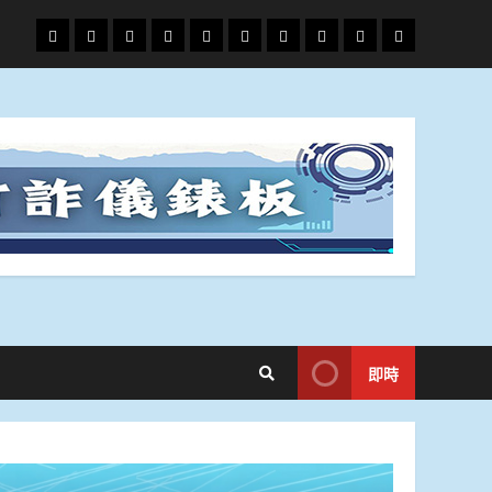
頭
財
地
文
專
娛
政
國
運
生
條
經
方.
教.
題
樂
治
際
動
活
社
科
影
會
技
劇
即時