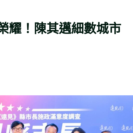
榮耀！陳其邁細數城市