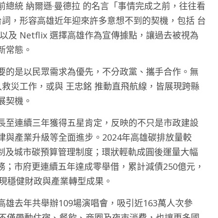
總統 納爾遜·曼德拉 的名言「事情完成之前，往往看
台詞，形容高雄近年迎來許多意想不到的契機，包括 台
 Netflix 選擇高雄作為宣傳據點，讓過去被視為
新常態。
要的是以民眾需求為優先，不分政黨、攜手合作。無
入救災工作，或與 王忠銘 推動直飛航線，皆展現跨縣
展契機。
長至連續三年獲得五星肯定，反映的不只是市政建設
與產業升級等全面進步。2024年高雄碳排放量較
零法制及城市碳預算管理制度；環狀輕軌成圓後運量大幅
務；市府更連續五年達成零舉借，累計減債250億元，
展現穩健財政與產業轉型成果。
雄去年共舉辦109場演唱會，吸引近163萬人次參
會不僅帶動住宿、餐飲、商圈及夜市消費，也讓更多國