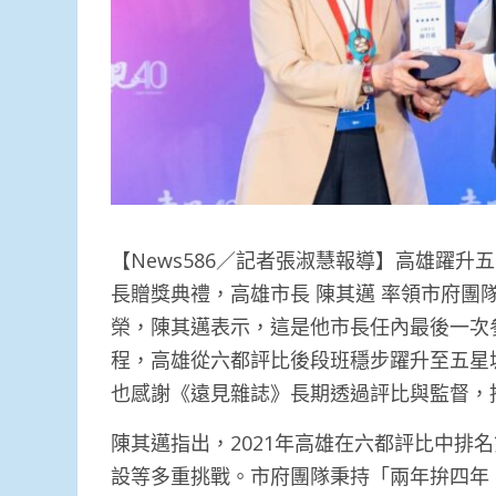
【News586／記者張淑慧報導】高雄躍升
長贈獎典禮，高雄市長 陳其邁 率領市府團
榮，陳其邁表示，這是他市長任內最後一次
程，高雄從六都評比後段班穩步躍升至五星
也感謝《遠見雜誌》長期透過評比與監督，
陳其邁指出，2021年高雄在六都評比中排
設等多重挑戰。市府團隊秉持「兩年拚四年