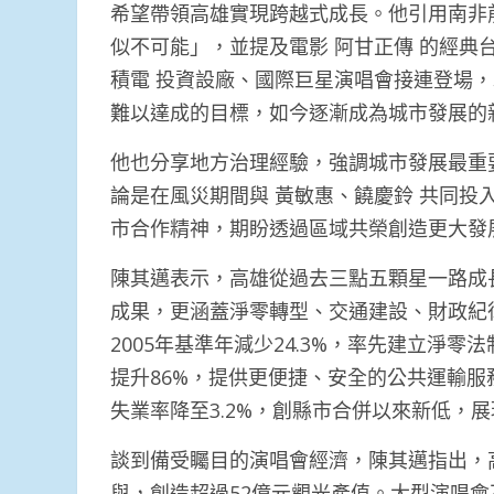
希望帶領高雄實現跨越式成長。他引用南非前
似不可能」，並提及電影 阿甘正傳 的經典
積電 投資設廠、國際巨星演唱會接連登場，以及
難以達成的目標，如今逐漸成為城市發展的
他也分享地方治理經驗，強調城市發展最重
論是在風災期間與 黃敏惠、饒慶鈴 共同投
市合作精神，期盼透過區域共榮創造更大發
陳其邁表示，高雄從過去三點五顆星一路成
成果，更涵蓋淨零轉型、交通建設、財政紀律
2005年基準年減少24.3%，率先建立淨
提升86%，提供更便捷、安全的公共運輸服
失業率降至3.2%，創縣市合併以來新低，
談到備受矚目的演唱會經濟，陳其邁指出，高
與，創造超過52億元觀光產值。大型演唱