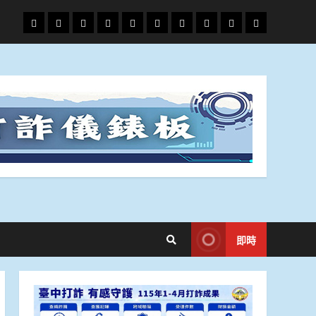
頭
財
地
文
專
娛
政
國
運
生
條
經
方.
教.
題
樂
治
際
動
活
社
科
影
會
技
劇
即時