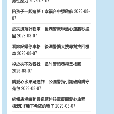
男性壓力
2026-08-07
陪孩子一起追夢！幸福台中號啟航
2026-08-
07
皮夾遺落計程車 後湖警電聯熱心運將秒送
回
2026-08-07
看診記錯停車格 後湖警擴大搜尋幫找回機
車
2026-08-07
掉皮夾不敢獨找 長竹警暗巷摸黑找回
2026-08-07
購愛心水果疑遇詐 公園警指引識破陷阱守
荷包
2026-08-07
統領廣場總動員邀藍迪孩童展開愛心旅程
植栽DIY種下希望的種子
2026-08-07