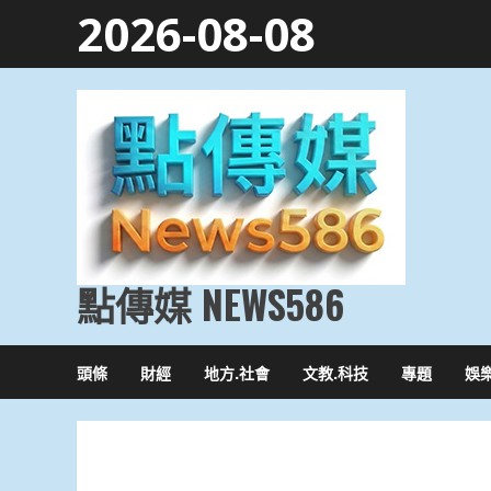
Skip
2026-08-08
to
content
點傳媒 NEWS586
頭條
財經
地方.社會
文教.科技
專題
娛