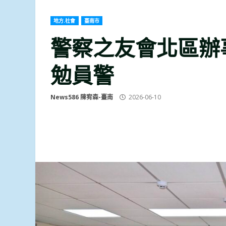
地方.社會
臺南市
警察之友會北區辦
勉員警
News586 陳宥森-臺南
2026-06-10