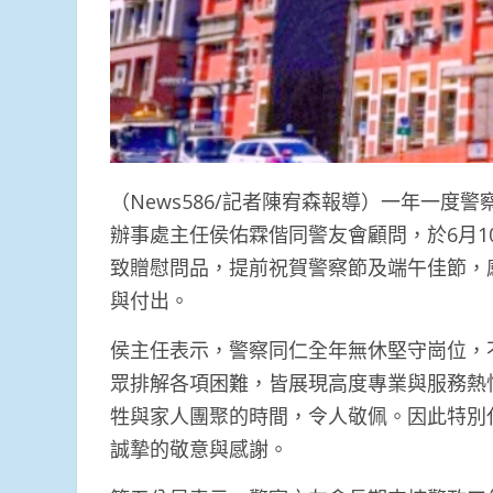
（News586/記者陳宥森報導）一年一
辦事處主任侯佑霖偕同警友會顧問，於6月
致贈慰問品，提前祝賀警察節及端午佳節，
與付出。
侯主任表示，警察同仁全年無休堅守崗位，
眾排解各項困難，皆展現高度專業與服務熱
牲與家人團聚的時間，令人敬佩。因此特別
誠摯的敬意與感謝。