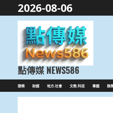
Skip
2026-08-06
to
content
點傳媒 NEWS586
頭條
財經
地方.社會
文教.科技
專題
娛