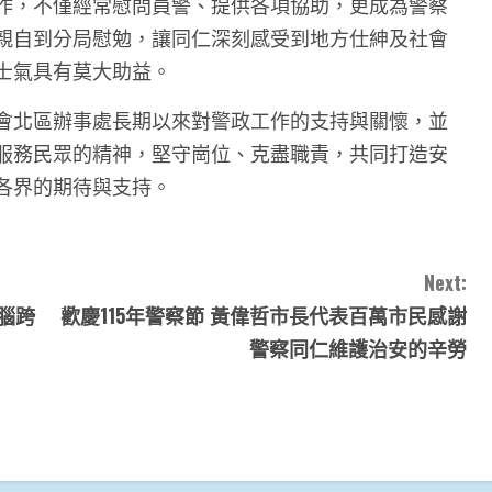
作，不僅經常慰問員警、提供各項協助，更成為警察
親自到分局慰勉，讓同仁深刻感受到地方仕紳及社會
士氣具有莫大助益。
會北區辦事處長期以來對警政工作的支持與關懷，並
服務民眾的精神，堅守崗位、克盡職責，共同打造安
各界的期待與支持。
Next:
腦跨
歡慶115年警察節 黃偉哲市長代表百萬市民感謝
警察同仁維護治安的辛勞