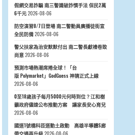
假網交易詐騙 南三警識破詐慣手法 保民2萬
6千元
2026-08-06
防空演習8/7日登場 南二警動員廣播徒街宣
全民防備
2026-08-06
警父扶家為治安默默付出 南二警長獻禮卷致
尚意
2026-08-06
預測市場熱潮席捲全球！「台
版 Polymarket」GodGuess 神猜正式上線
2026-08-06
0至18歲孩子每月5000元何時到位？江和樹
籲政府儘速公布推動方案 讓家長安心育兒
2026-08-06
國道1號橋科匝道動土啟動 高雄半導體S廊
帶交通再升級
2026-08-06