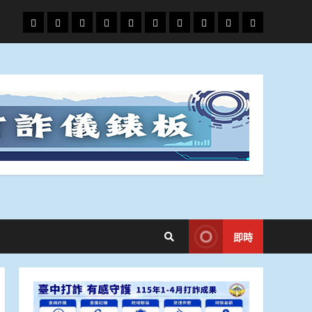
頭
財
地
文
專
娛
政
國
運
生
條
經
方.
教.
題
樂
治
際
動
活
社
科
影
會
技
劇
即時