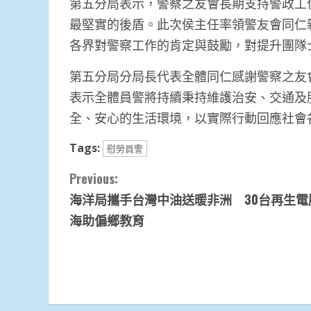
第五分局表示，警察之友會長期支持警政工
最堅實的後盾。此次侯主任率領警友會同仁
各界對警察工作的肯定與鼓勵，對提升團隊
第五分局分局長代表全體同仁感謝警察之友
表示全體員警將持續秉持維護治安、交通及
全、安心的生活環境，以實際行動回應社會
Tags:
慰勞員警
Continue
Previous:
海洋局攜手台灣中油送暖非洲 30台再生電
Reading
海助偏鄉教育