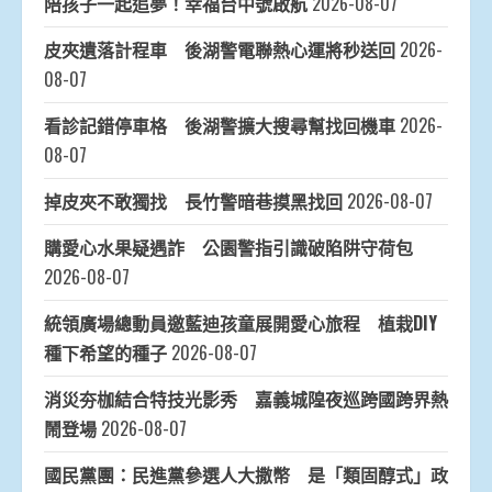
陪孩子一起追夢！幸福台中號啟航
2026-08-07
皮夾遺落計程車 後湖警電聯熱心運將秒送回
2026-
08-07
看診記錯停車格 後湖警擴大搜尋幫找回機車
2026-
08-07
掉皮夾不敢獨找 長竹警暗巷摸黑找回
2026-08-07
購愛心水果疑遇詐 公園警指引識破陷阱守荷包
2026-08-07
統領廣場總動員邀藍迪孩童展開愛心旅程 植栽DIY
種下希望的種子
2026-08-07
消災夯枷結合特技光影秀 嘉義城隍夜巡跨國跨界熱
鬧登場
2026-08-07
國民黨團：民進黨參選人大撒幣 是「類固醇式」政