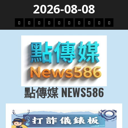
Skip
2026-08-08
to
content
頭
財
地
文
專
娛
政
國
運
生
條
經
方.
教.
題
樂
治
際
動
活
社
科
影
會
技
劇
點傳媒 NEWS586