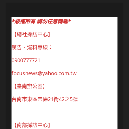
*版權所有 請勿任意轉載*
【總社採訪中心】
廣告、爆料專線：
0900777721
focusnews@yahoo.com.tw
【臺南辦公室】
台南市東區崇德21街42之5號
【南部採訪中心】