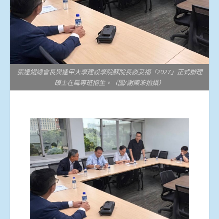
張達錩總會長與逢甲大學建設學院蘇院長談妥福「2027」正式辦理
碩士在職專班招生。（圖/謝榮浤拍攝）