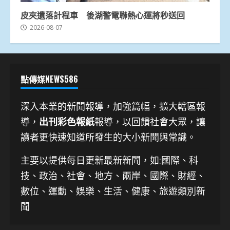
皮夾遺落計程車 後湖警電聯熱心運將秒送回
2026-08-07
點傳媒NEWS586
深入本業的新聞報導，加強篇幅，擴大轄區報
導，
出刊彩色報紙
報導，以回饋社會大眾，讓
讀者更快速知道所發生的大小新聞與常識。
主要以提供每日更新最新新聞
，如:國際、科
技、
政治、社會、地方、兩岸、國際、財經、
數位、運動、娛樂、生活、健康、旅遊類別新
聞