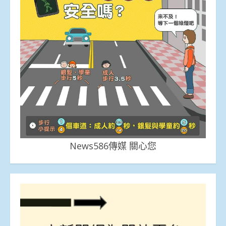
News586傳媒 關心您