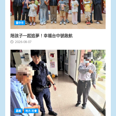
臺中市
陪孩子一起追夢！幸福台中號啟航
2026-08-07
嘉義
地方.社會