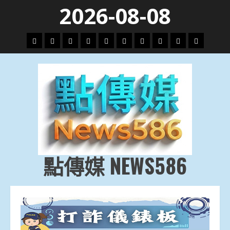
Skip
2026-08-08
to
content
頭
財
地
文
專
娛
政
國
運
生
條
經
方.
教.
題
樂
治
際
動
活
社
科
影
會
技
劇
點傳媒 NEWS586