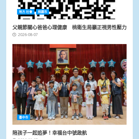
地方.社會
桃園市
父親節關心爸爸心理健康 桃衛生局籲正視男性壓力
2026-08-07
臺中市
陪孩子一起追夢！幸福台中號啟航