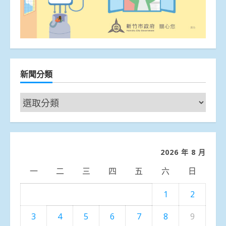
新聞分類
新
聞
分
類
2026 年 8 月
一
二
三
四
五
六
日
1
2
3
4
5
6
7
8
9