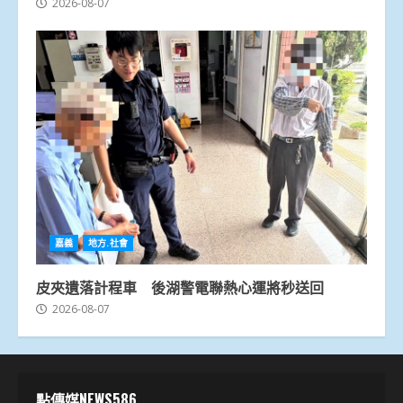
2026-08-07
嘉義
地方.社會
皮夾遺落計程車 後湖警電聯熱心運將秒送回
2026-08-07
點傳媒NEWS586