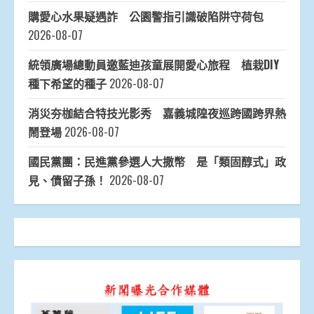
購愛心水果疑遇詐 公園警指引識破陷阱守荷包
2026-08-07
統領廣場總動員邀藍迪孩童展開愛心旅程 植栽DIY
種下希望的種子
2026-08-07
消災夯枷結合特技光影秀 嘉義城隍夜巡跨國跨界熱
鬧登場
2026-08-07
國民黨團：民進黨參選人大撒幣 是「類固醇式」政
見、債留子孫！
2026-08-07