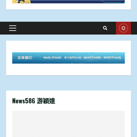
Primary
Menu
News586 游穎達