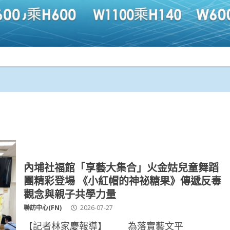
內埔社福館「享藝大集合」火金姑兒童舞蹈
團精彩登場 《小紅帽的神祕糖果》傳遞反毒
觀念與親子共學力量
聯訪中心(FN)
2026-07-27
【記者林家慶報導】 為落實藝文平