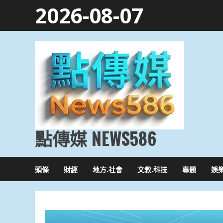
Skip
2026-08-07
to
content
點傳媒 NEWS586
頭條
財經
地方.社會
文教.科技
專題
娛