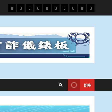
頭
財
地
文
專
娛
政
國
運
生
條
經
方.
教.
題
樂
治
際
動
活
社
科
影
會
技
劇
即時