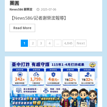
團圓
News586 謝榮浤
2025-07-06
【News586/記者謝榮浤報導】
Read More
文
1
2
3
4
...
4,845
Next
章
分
頁