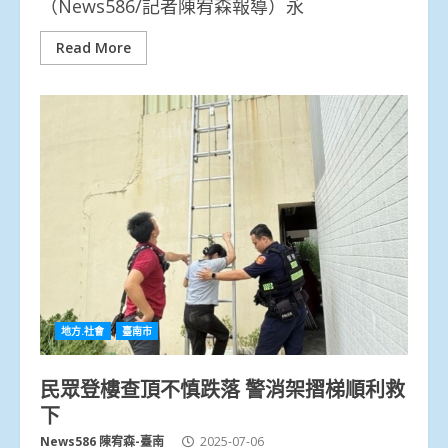
（News586/記者陳宥森報導）永
Read More
地方.社會
臺南市
民眾登樓查頂不慎跌落 警消架摺梯順利救
下
News586 陳宥森-臺南
2025-07-06