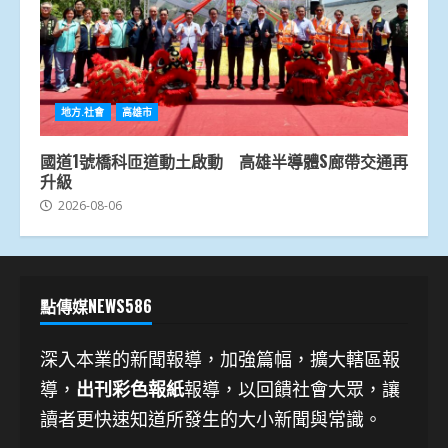
地方.社會
高雄市
國道1號橋科匝道動土啟動 高雄半導體S廊帶交通再
升級
2026-08-06
點傳媒NEWS586
深入本業的新聞報導，加強篇幅，擴大轄區報
導，
出刊彩色報紙
報導，以回饋社會大眾，讓
讀者更快速知道所發生的大小新聞與常識。