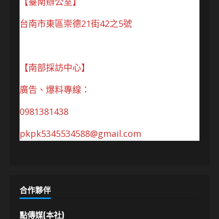
【臺南辦公室】
台南市東區崇德21街42之5號
【南部採訪中心】
廣告、爆料專線：
0981381438
pkpk5345534588@gmail.com
合作夥伴
點傳媒(本社)