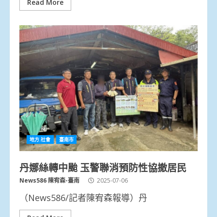
Read More
地方.社會
臺南市
丹娜絲轉中颱 玉警聯消預防性協撤居民
News586 陳宥森-臺南
2025-07-06
（News586/記者陳宥森報導）丹