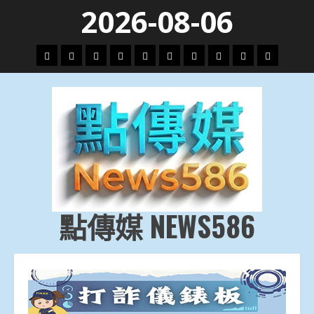
Skip
2026-08-06
to
content
頭
財
地
文
專
娛
政
國
運
生
條
經
方.
教.
題
樂
治
際
動
活
社
科
影
會
技
劇
點傳媒 NEWS586