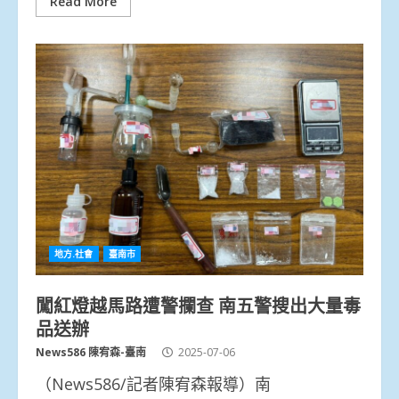
Read More
地方.社會
臺南市
闖紅燈越馬路遭警攔查 南五警搜出大量毒
品送辦
News586 陳宥森-臺南
2025-07-06
（News586/記者陳宥森報導）南