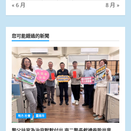
« 6 月
8 月 »
您可能錯過的新聞
地方.社會
臺南市
警父扶家為治安默默付出 南二警長獻禮卷致尚意