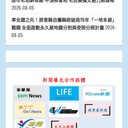
歷年老站鮮思維 中油柳營站 老皮變魔女魅力廁窩裡
2026-08-05
率全國之先！屏東縣自籌縣款破局15年「一地多屋」
難題 全面啟動永久屋地籍分割與使照分照計畫
2026-
08-05