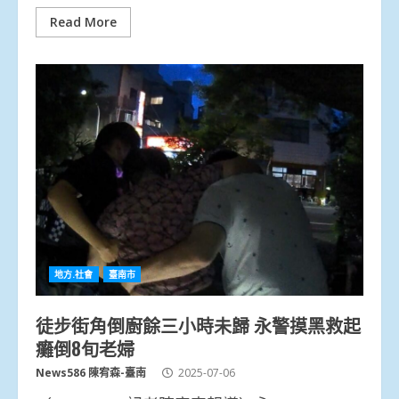
Read More
地方.社會
臺南市
徒步街角倒廚餘三小時未歸 永警摸黑救起
癱倒8旬老婦
News586 陳宥森-臺南
2025-07-06