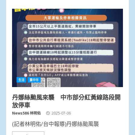
生活
臺中市
丹娜絲颱風來襲 中市部分紅黃線路段開
放停車
News586 林明佑
2025-07-06
(記者林明佑/台中報導)丹娜絲颱風襲