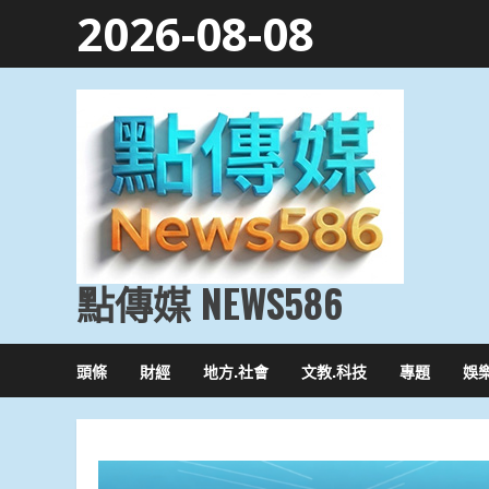
Skip
2026-08-08
to
content
點傳媒 NEWS586
頭條
財經
地方.社會
文教.科技
專題
娛