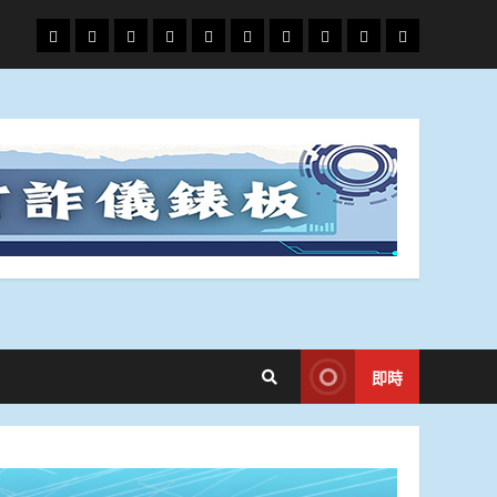
頭
財
地
文
專
娛
政
國
運
生
條
經
方.
教.
題
樂
治
際
動
活
社
科
影
會
技
劇
即時