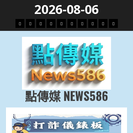
Skip
2026-08-06
to
content
頭
財
地
文
專
娛
政
國
運
生
條
經
方.
教.
題
樂
治
際
動
活
社
科
影
會
技
劇
點傳媒 NEWS586