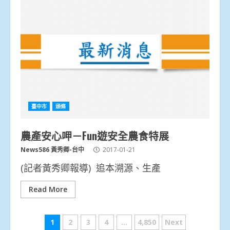
臺中市
頭條
農產安心呷－Fun遊安全農食特展
News586 黃秀卿-台中
2017-01-21
(記者黃秀卿報導) 追本溯源、生產
Read More
文
1
2
3
4
...
4,850
Next