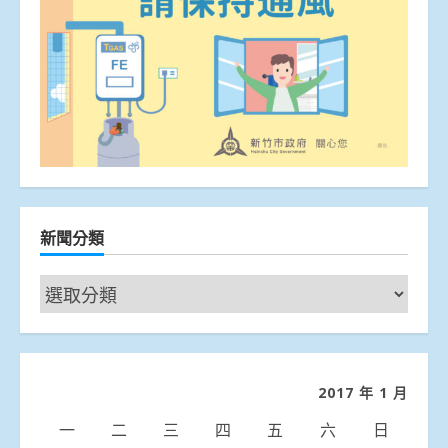
新聞分類
新
聞
分
類
2017 年 1 月
一
二
三
四
五
六
日