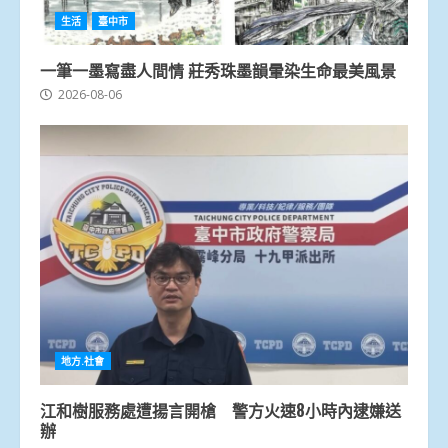
生活
臺中市
一筆一墨寫盡人間情 莊秀珠墨韻暈染生命最美風景
2026-08-06
地方.社會
江和樹服務處遭揚言開槍 警方火速8小時內逮嫌送
辦