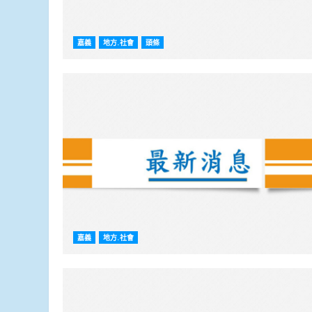
嘉義
地方.社會
頭條
嘉義
地方.社會