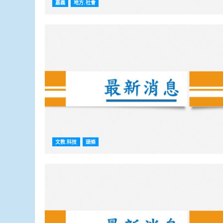
嘉義
地方.社會
文教.科技
頭條