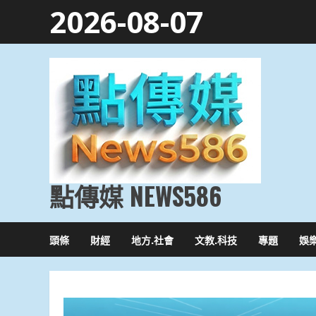
Skip
2026-08-07
to
content
點傳媒 NEWS586
頭條
財經
地方.社會
文教.科技
專題
娛