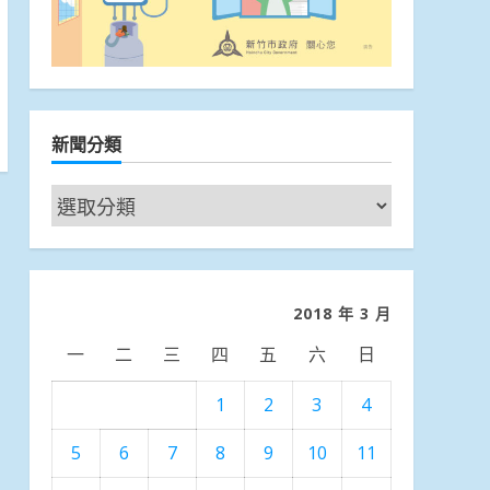
新聞分類
新
聞
分
類
2018 年 3 月
一
二
三
四
五
六
日
1
2
3
4
5
6
7
8
9
10
11