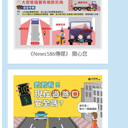
《News586傳媒》 關心您