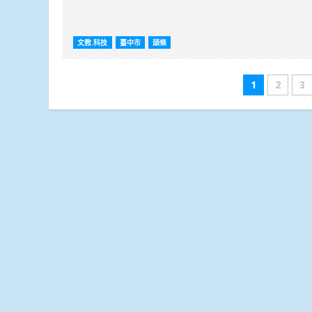
文教.科技
臺中市
頭條
文
1
2
3
章
分
頁