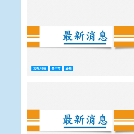
文教.科技
臺中市
頭條