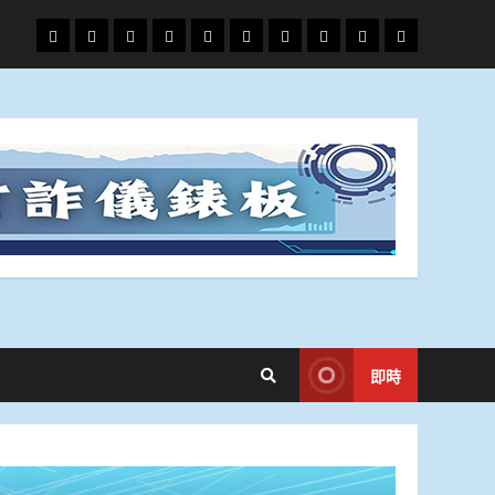
頭
財
地
文
專
娛
政
國
運
生
條
經
方.
教.
題
樂
治
際
動
活
社
科
影
會
技
劇
即時