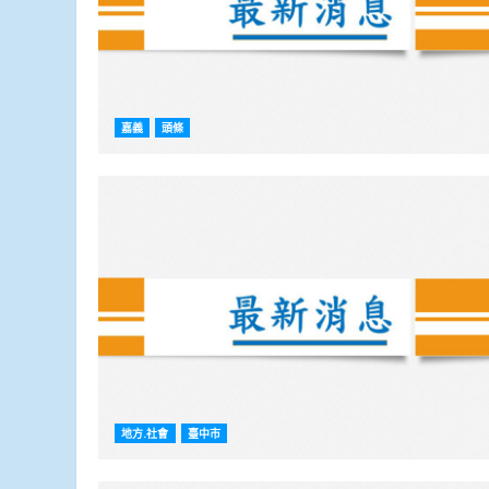
嘉義
頭條
地方.社會
臺中市