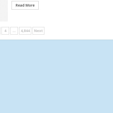
Read More
4
...
4,844
Next