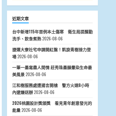
近期文章
台中新增115年首例本土傷寒 衛生局提醒勤
洗手、飲食煮熟
2026-08-06
捷運大寮社宅申請開紅盤！凱旋青樹接力登
場
2026-08-06
一筆一墨寫盡人間情 莊秀珠墨韻暈染生命最
美風景
2026-08-06
江和樹服務處遭揚言開槍 警方火速8小時
內逮嫌送辦
2026-08-06
2026桃園設計獎頒獎 看見青年創意發光的
能量
2026-08-06