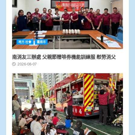
地方.社會
臺南市
南消友三辦處 父親節贈啡券機能訓練服 慰勞消父
2026-08-07