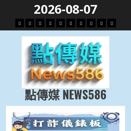
Skip
2026-08-07
to
content
頭
財
地
文
專
娛
政
國
運
生
條
經
方.
教.
題
樂
治
際
動
活
社
科
影
會
技
劇
點傳媒 NEWS586