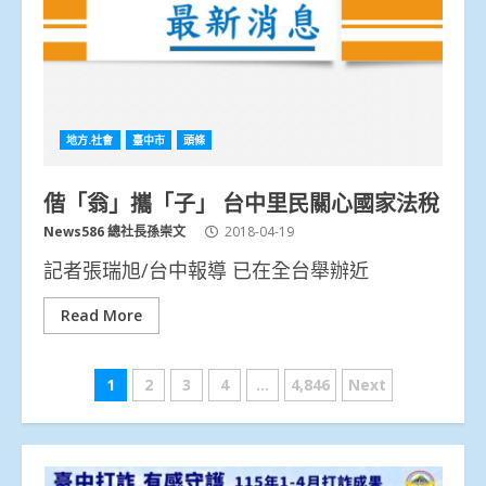
地方.社會
臺中市
頭條
偕「翁」攜「子」 台中里民關心國家法稅
News586 總社長孫崇文
2018-04-19
記者張瑞旭/台中報導 已在全台舉辦近
Read More
文
1
2
3
4
...
4,846
Next
章
分