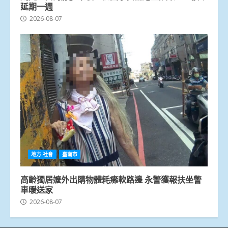
延期一週
2026-08-07
地方.社會
臺南市
高齡獨居嬤外出購物體耗癱軟路邊 永警獲報扶坐警
車暖送家
2026-08-07