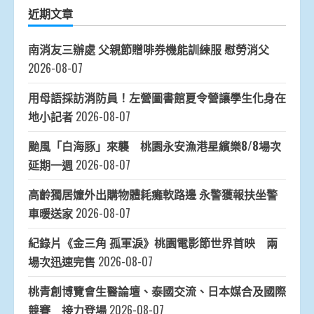
近期文章
南消友三辦處 父親節贈啡券機能訓練服 慰勞消父
2026-08-07
用母語採訪消防員！左營圖書館夏令營讓學生化身在
地小記者
2026-08-07
颱風「白海豚」來襲 桃園永安漁港星繽樂8/8場次
延期一週
2026-08-07
高齡獨居嬤外出購物體耗癱軟路邊 永警獲報扶坐警
車暖送家
2026-08-07
紀錄片《金三角 孤軍淚》桃園電影節世界首映 兩
場次迅速完售
2026-08-07
桃青創博覽會生醫論壇、泰國交流、日本媒合及國際
競賽 接力登場
2026-08-07