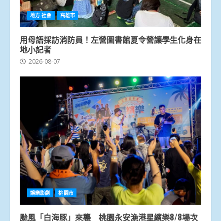
地方.社會
高雄市
用母語採訪消防員！左營圖書館夏令營讓學生化身在
地小記者
2026-08-07
娛樂影劇
桃園市
颱風「白海豚」來襲 桃園永安漁港星繽樂8/8場次