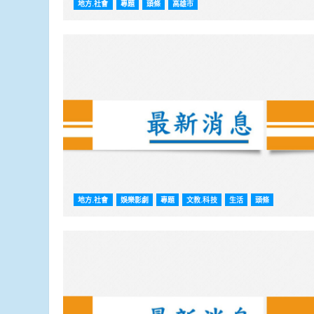
地方.社會
專題
頭條
高雄市
地方.社會
娛樂影劇
專題
文教.科技
生活
頭條