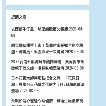
近期文章
以西部牛仔風 埔里鎮歡慶父親節
2026-08-
08
歸仁釋迦甜蜜上市！黃偉哲市長邀全民吃釋
迦、騎鐵馬、果園採果一次滿足
2026-08-08
2026台南七股海鮮節熱鬧登場 黃偉哲市長
邀親子挖文蛤、嚐鮮味暢遊濱海
2026-08-08
日本花藝大師梅垣稔抵台交流 「花見日
和」展現台日花藝文化魅力 8月8日精彩展演
登場
2026-08-08
父親節關心爸爸心理健康 桃衛生局籲正視