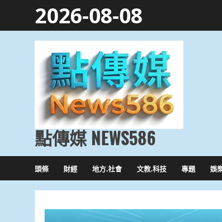
Skip
2026-08-08
to
content
點傳媒 NEWS586
頭條
財經
地方.社會
文教.科技
專題
娛