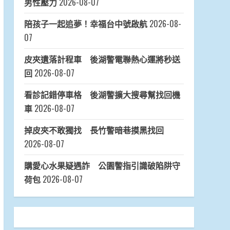
男性壓力
2026-08-07
陪孩子一起追夢！幸福台中號啟航
2026-08-
07
皮夾遺落計程車 後湖警電聯熱心運將秒送
回
2026-08-07
看診記錯停車格 後湖警擴大搜尋幫找回機
車
2026-08-07
掉皮夾不敢獨找 長竹警暗巷摸黑找回
2026-08-07
購愛心水果疑遇詐 公園警指引識破陷阱守
荷包
2026-08-07