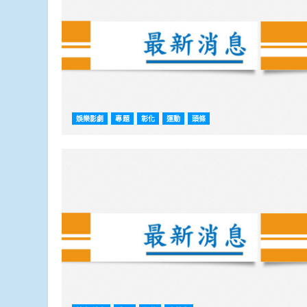
娛樂影劇
專題
彰化
運動
頭條