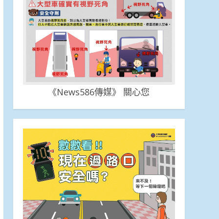
《News586傳媒》 關心您