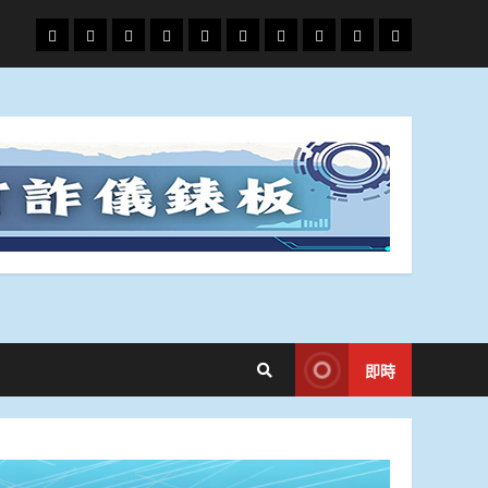
頭
財
地
文
專
娛
政
國
運
生
條
經
方.
教.
題
樂
治
際
動
活
社
科
影
會
技
劇
即時