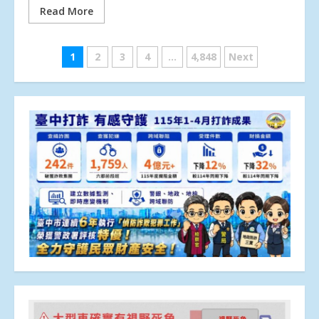
Read More
文
1
2
3
4
...
4,848
Next
章
分
頁