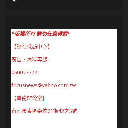
*版權所有 請勿任意轉載*
【總社採訪中心】
廣告、爆料專線：
0900777721
focusnews@yahoo.com.tw
【臺南辦公室】
台南市東區崇德21街42之5號