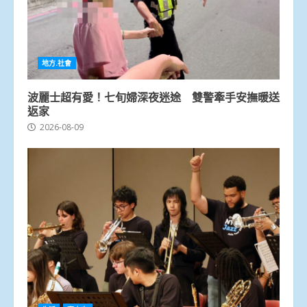
地方.社會
波麗士超有愛！七旬婦深夜迷途 雙警牽手安撫暖送
返家
2026-08-09