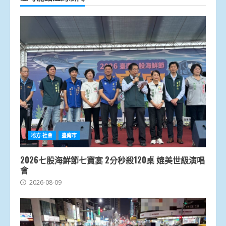
地方.社會
臺南市
2026七股海鮮節七寶宴 2分秒殺120桌 媲美世級演唱
會
2026-08-09