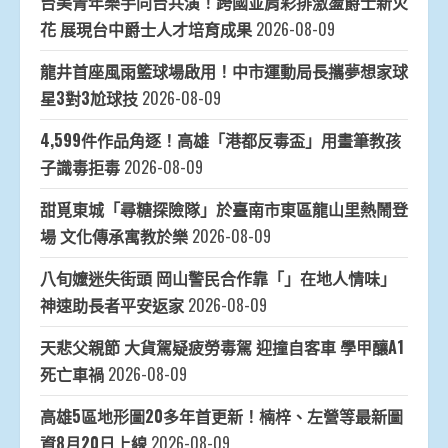
台美青年樂手同台共演！跨國並肩彩排激盪爵士新火
花 展現台中爵士人才培育成果
2026-08-09
龍井首座風雨籃球場啟用！中市運動局長攜夢想家球
星3對3尬球技
2026-08-09
4,599件作品角逐！高雄「港都反毒盃」用畫筆教孩
子識毒拒毒
2026-08-09
甜覓東城「尋糖探險隊」於臺南市東區龍山里熱鬧登
場 文化傳承寓教於樂
2026-08-09
八旬嬤迷失街頭 岡山警民合作靠「」在地人情味」
神速助長者平安返家
2026-08-09
天悲父親節 大貨駕疑疲勞毒駕 迎撞自客車 學甲釀A1
死亡車禍
2026-08-09
高雄5區地形圖20多年首更新！楠梓、左營等最新圖
資8月20日上線
2026-08-09