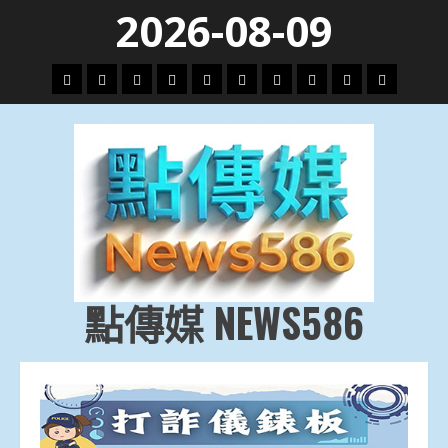
Skip
2026-08-09
to
content
頭
財
地
文
專
娛
政
國
運
生
條
經
方.
教.
題
樂
治
際
動
活
社
科
影
會
技
劇
點傳媒 NEWS586