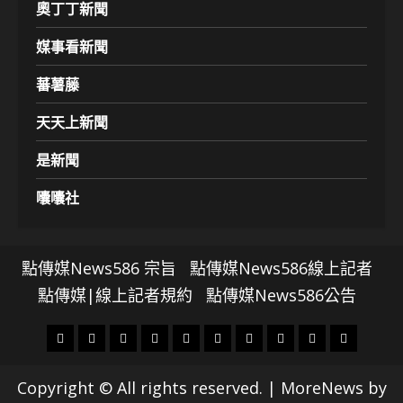
奧丁丁新聞
媒事看新聞
蕃薯藤
天天上新聞
是新聞
囔囔社
點傳媒News586 宗旨
點傳媒News586線上記者
點傳媒|線上記者規約
點傳媒News586公告
頭
財
地
文
專
娛
政
國
運
生
條
經
方.
教.
題
樂
治
際
動
活
Copyright © All rights reserved.
|
MoreNews
by
社
科
影