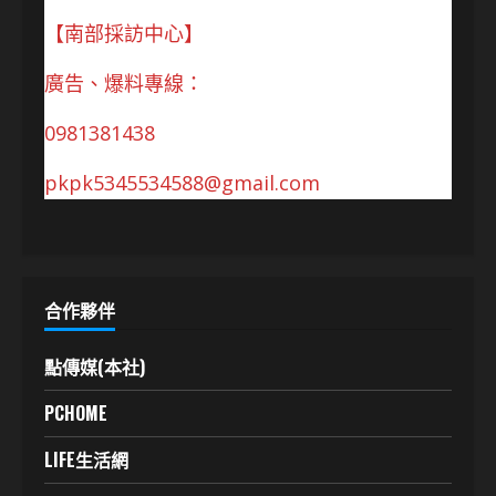
【南部採訪中心】
廣告、爆料專線：
0981381438
pkpk5345534588@gmail.com
合作夥伴
點傳媒(本社)
PCHOME
LIFE生活網