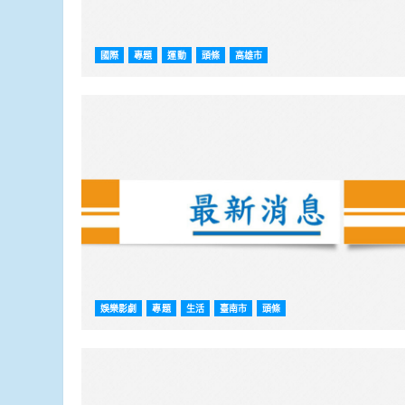
國際
專題
運動
頭條
高雄市
娛樂影劇
專題
生活
臺南市
頭條