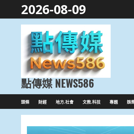
Skip
2026-08-09
to
content
點傳媒 NEWS586
頭條
財經
地方.社會
文教.科技
專題
娛