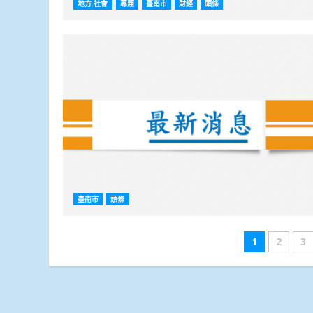
地方.社會
專題
臺南市
財經
頭條
臺南市
頭條
文
1
2
3
章
分