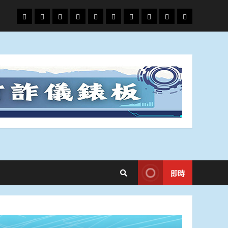
頭
財
地
文
專
娛
政
國
運
生
條
經
方.
教.
題
樂
治
際
動
活
社
科
影
會
技
劇
即時