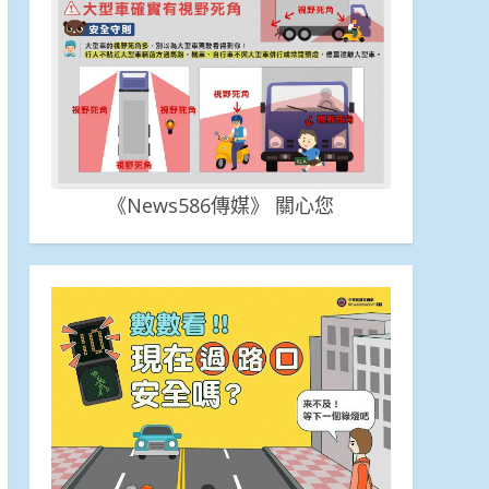
《News586傳媒》 關心您