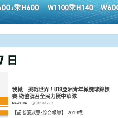
 7 日
我橄 挑戰世界！U19亞洲青年橄欖球錦標
賽 橄協號召全民力挺中華隊
News586
2019-12-07
【記者張淑慧/綜合報導】 2019橄