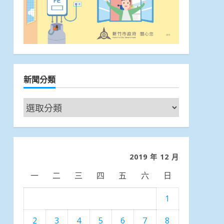
新聞分類
新
聞
分
類
2019 年 12 月
一
二
三
四
五
六
日
1
2
3
4
5
6
7
8