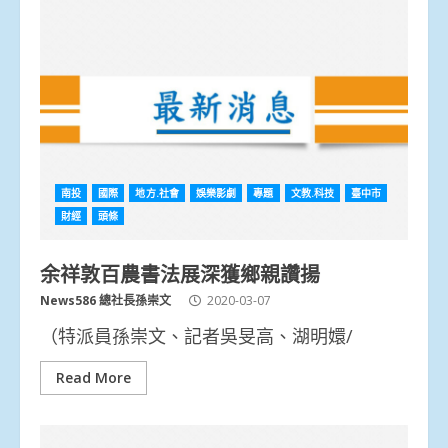
南投
國際
地方.社會
娛樂影劇
專題
文教.科技
臺中市
財經
頭條
余祥敦百農書法展深獲鄉親讚揚
News586 總社長孫崇文
2020-03-07
（特派員孫崇文、記者吳旻高、湖明嬛/
Read More