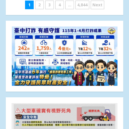
文
1
2
3
4
...
4,844
Next
章
分
頁