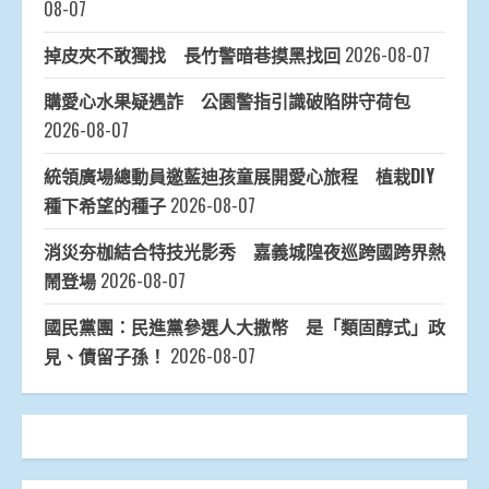
08-07
掉皮夾不敢獨找 長竹警暗巷摸黑找回
2026-08-07
購愛心水果疑遇詐 公園警指引識破陷阱守荷包
2026-08-07
統領廣場總動員邀藍迪孩童展開愛心旅程 植栽DIY
種下希望的種子
2026-08-07
消災夯枷結合特技光影秀 嘉義城隍夜巡跨國跨界熱
鬧登場
2026-08-07
國民黨團：民進黨參選人大撒幣 是「類固醇式」政
見、債留子孫！
2026-08-07