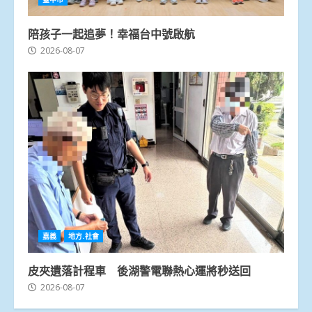
陪孩子一起追夢！幸福台中號啟航
2026-08-07
嘉義
地方.社會
皮夾遺落計程車 後湖警電聯熱心運將秒送回
2026-08-07