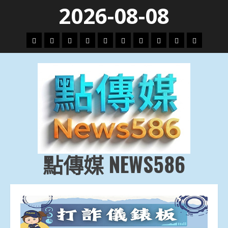
Skip
2026-08-08
to
content
頭
財
地
文
專
娛
政
國
運
生
條
經
方.
教.
題
樂
治
際
動
活
社
科
影
會
技
劇
點傳媒 NEWS586