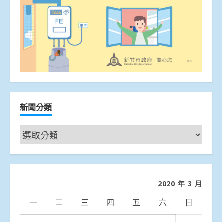
新聞分類
新
聞
分
類
2020 年 3 月
一
二
三
四
五
六
日