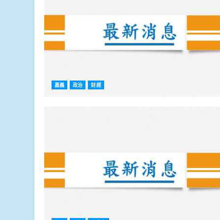
嘉義
政治
財經