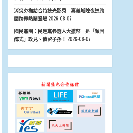
《News586傳媒》 關心您