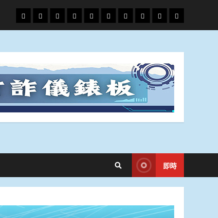
頭
財
地
文
專
娛
政
國
運
生
條
經
方.
教.
題
樂
治
際
動
活
社
科
影
會
技
劇
即時