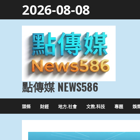
Skip
2026-08-08
to
content
點傳媒 NEWS586
頭條
財經
地方.社會
文教.科技
專題
娛