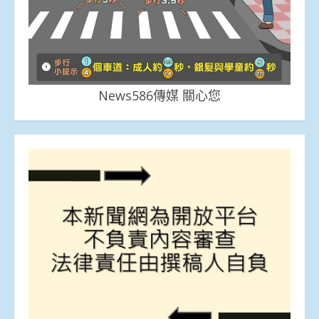
News586傳媒 關心您