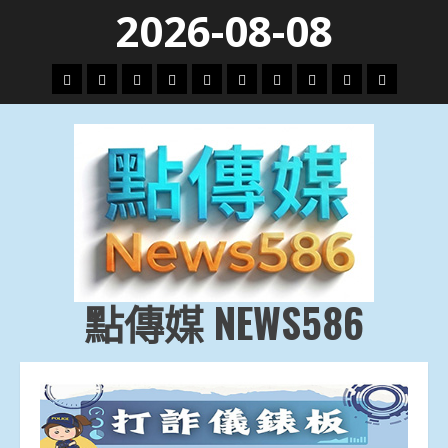
Skip
2026-08-08
to
content
頭
財
地
文
專
娛
政
國
運
生
條
經
方.
教.
題
樂
治
際
動
活
社
科
影
會
技
劇
點傳媒 NEWS586