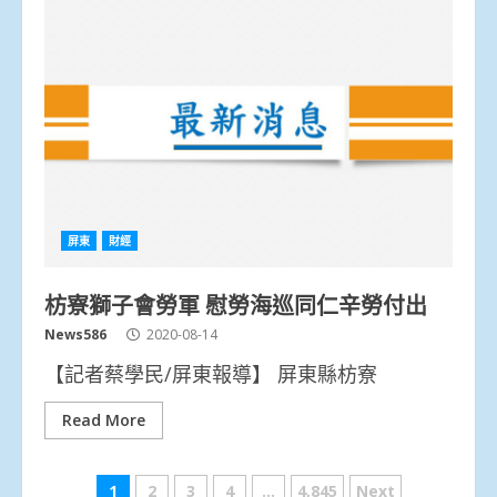
屏東
財經
枋寮獅子會勞軍 慰勞海巡同仁辛勞付出
News586
2020-08-14
【記者蔡學民/屏東報導】 屏東縣枋寮
Read More
文
1
2
3
4
...
4,845
Next