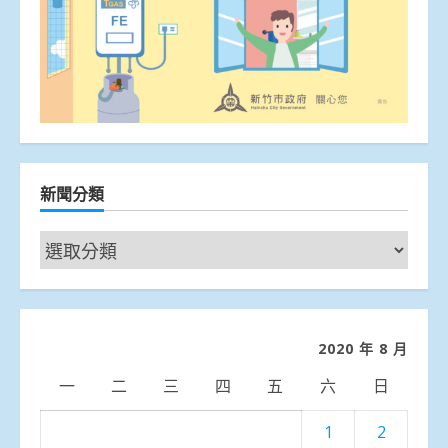
新聞分類
新
聞
分
類
2020 年 8 月
一
二
三
四
五
六
日
1
2