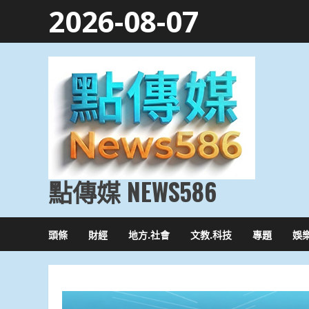
Skip
2026-08-07
to
content
點傳媒 NEWS586
頭條
財經
地方.社會
文教.科技
專題
娛