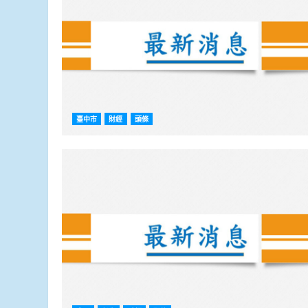
臺中市
財經
頭條