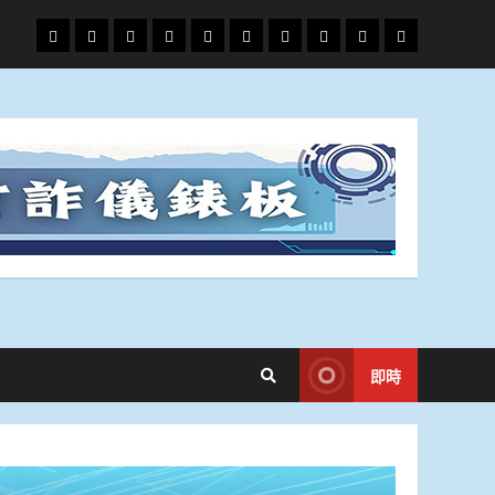
頭
財
地
文
專
娛
政
國
運
生
條
經
方.
教.
題
樂
治
際
動
活
社
科
影
會
技
劇
即時