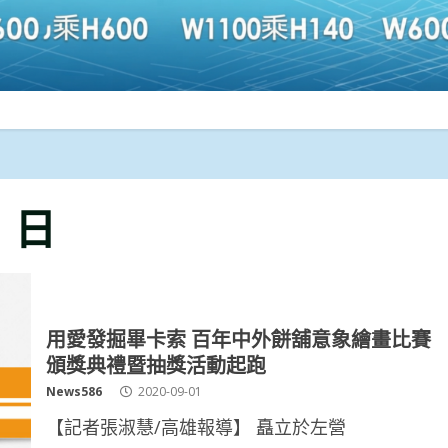
1 日
用愛發掘畢卡索 百年中外餅舖意象繪畫比賽
頒獎典禮暨抽獎活動起跑
News586
2020-09-01
【記者張淑慧/高雄報導】 矗立於左營