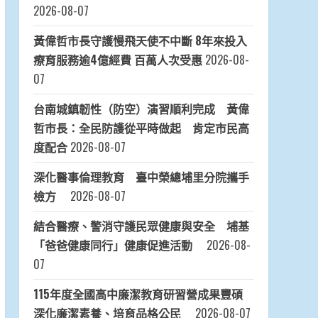
2026-08-07
黃偉哲市長守護慢飛天使不中斷 8年來投入
療育服務逾4億經費 百萬人次受惠
2026-08-
07
台南城鎮韌性（防空）演習順利完成 黃偉
哲市長：全民防護從平時做起 肯定市民高
度配合
2026-08-07
深化醫事倫理教育 臺中榮總埔里分院攜手
檢方
2026-08-07
結合醫療、警消守護民眾健康與安全 埔基
「爸爸健康同行」健康促進活動
2026-08-
07
115年度全國高中廉潔教育研習營成果豐碩
深化廉潔素養、培育品格公民
2026-08-07