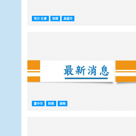
地方.社會
財經
高雄市
臺中市
財經
頭條